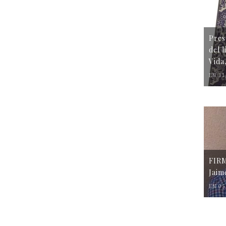
Pres
del 
Vida
EN 31
FIR
Jaim
EN 05