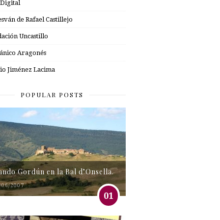
 Digital
esván de Rafael Castillejo
ación Uncastillo
nico Aragonés
io Jiménez Lacima
POPULAR POSTS
tando Gordún en la Bal d’Onsella.
/06/2007
01