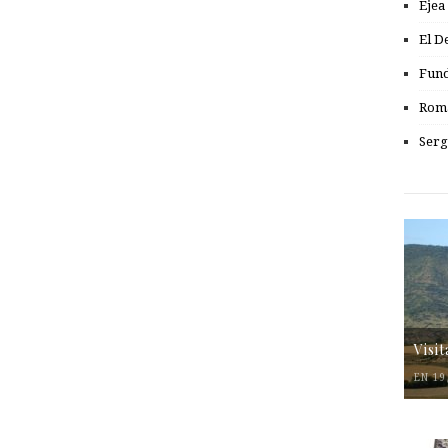
Ejea
El D
Fund
Romá
Serg
Visi
EN 19