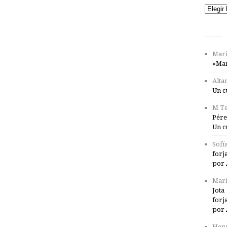
Catego
Mari
«Mar
Alta
Un c
M Te
Pére
Un c
Sofí
forj
por 
Marí
Jota
forj
por 
Henr