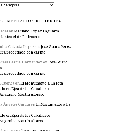
rías
COMENTARIOS RECIENTES
adel
en
Mariano López Laguarta
ianico el de Pedrosas»
mira Calzada Lopez
en
José Guarc Pérez
ura recordado con cariño
resa García Hernández
en
José Guarc
z
ura recordado con cariño
a Cuenca
en
El Monumento a La Jota
ado en Ejea de los Caballeros
Argimiro Martín Alonso.
a Ángeles García
en
El Monumento a La
ado en Ejea de los Caballeros
Argimiro Martín Alonso.
i Nicas
en
El Monumento a La Jota