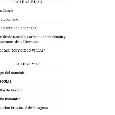
PÁGINAS BLOG
n Castro
gón romano
er Barreiro Bordonaba
as desde Mocade. Carmen Romeo Pemán y
s amantes de la Literatura
ICIAS. "HOY CINCO VILLAS"
PÁGINAS WEB
os del Románico
EGUÍAS
illos de Aragón
ulo Románico
tación Provincial de Zaragoza