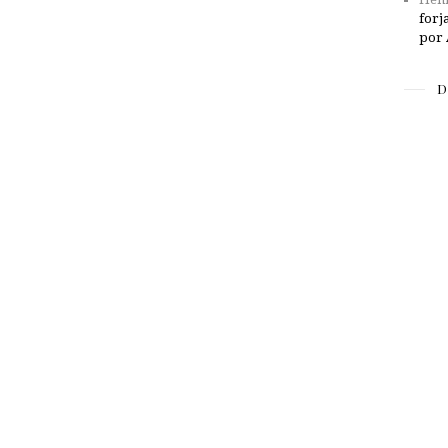
forj
por 
D