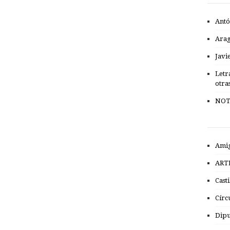
Antó
Ara
Javi
Letr
otra
NOT
Amig
ART
Cast
Círc
Dipu