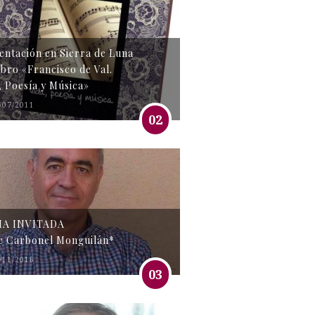
entación en Sierra de Luna
libro «Francisco de Val.
, Poesía y Música»
/07/2011
02
MA INVITADA
e Carbonel Monguilán*
/11/2016
03