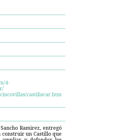
m/4-
r/
ncovillas/castiliscar.htm
y Sancho Ramirez, entregó
 construir un Castillo que
e ampliar y defender los