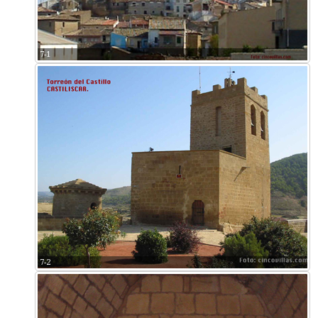
7-1
7-2