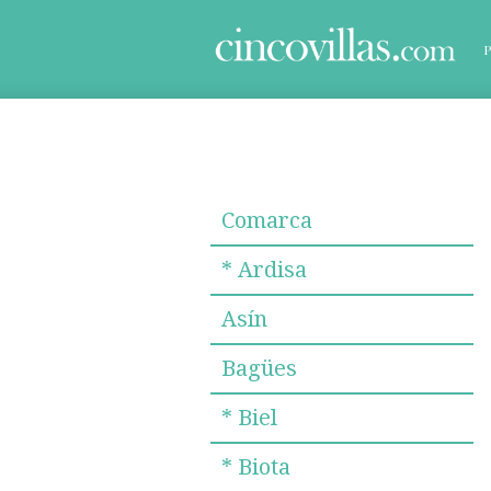
Comarca
* Ardisa
Asín
Bagües
* Biel
* Biota