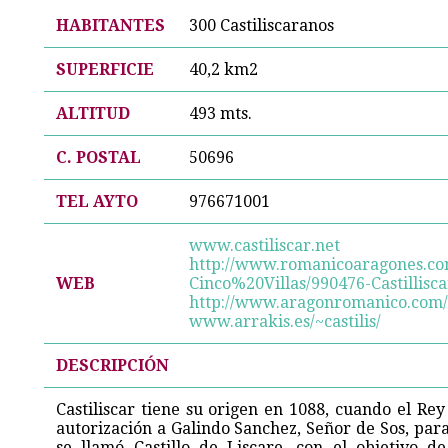
HABITANTES
300 Castiliscaranos
SUPERFICIE
40,2 km2
ALTITUD
493 mts.
C. POSTAL
50696
TEL AYTO
976671001
www.castiliscar.net
http://www.romanicoaragones.co
WEB
Cinco%20Villas/990476-Castillisca
http://www.aragonromanico.com/ci
www.arrakis.es/~castilis/
DESCRIPCIÓN
Castiliscar tiene su origen en 1088, cuando el Re
autorización a Galindo Sanchez, Señor de Sos, para
se llamó Castillo de Liscare, con el objetivo d