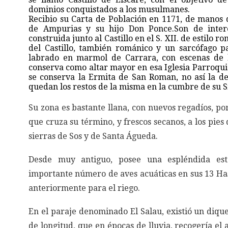
dominios conquistados a los musulmanes.
Recibio su Carta de Población en 1171, de manos 
de Ampurias y su hijo Don Ponce.Son de interé
construida junto al Castillo en el S. XII. de estilo 
del Castillo, también románico y un sarcófago pal
labrado en marmol de Carrara, con escenas de l
conserva como altar mayor en esa Iglesia Parroqui
se conserva la Ermita de San Roman, no así la d
quedan los restos de la misma en la cumbre de su S
Su zona es bastante llana, con nuevos regadíos, po
que cruza su término, y frescos secanos, a los pies 
sierras de Sos y de Santa Águeda.
Desde muy antiguo, posee una espléndida es
importante número de aves acuáticas en sus 13 Has
anteriormente para el riego.
En el paraje denominado El Salau, existió un diq
de longitud, que en épocas de lluvia, recogería el