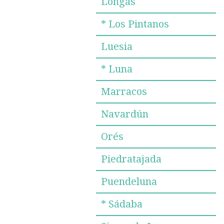
Longás
* Los Pintanos
Luesia
* Luna
Marracos
Navardún
Orés
Piedratajada
Puendeluna
* Sádaba