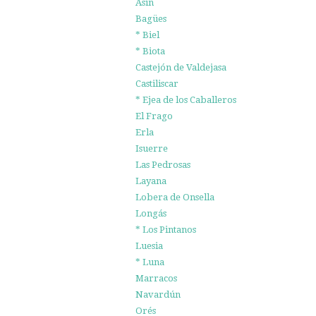
Asín
Bagües
* Biel
* Biota
Castejón de Valdejasa
Castiliscar
* Ejea de los Caballeros
El Frago
Erla
Isuerre
Las Pedrosas
Layana
Lobera de Onsella
Longás
* Los Pintanos
Luesia
* Luna
Marracos
Navardún
Orés