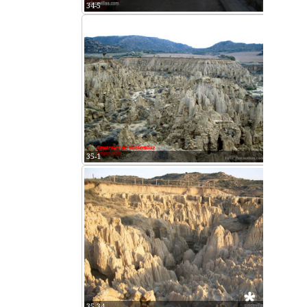
34-5
35-1
35-34