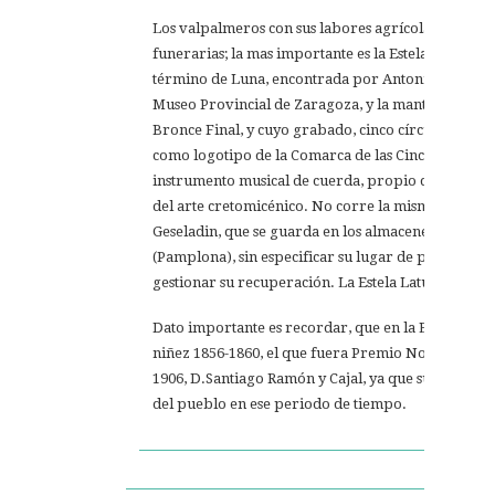
Los valpalmeros con sus labores agrícolas, han hal
funerarias; la mas importante es la Estela de la Tiña
término de Luna, encontrada por Antonio Pérez La
Museo Provincial de Zaragoza, y la mantiene expues
Bronce Final, y cuyo grabado, cinco círculos concén
como logotipo de la Comarca de las Cinco Villas.
instrumento musical de cuerda, propio de los ritua
del arte cretomicénico. No corre la misma suerte l
Geseladin, que se guarda en los almacenes del Mu
(Pamplona), sin especificar su lugar de procedenci
gestionar su recuperación. La Estela Laturina se c
Dato importante es recordar, que en la Escuela de e
niñez 1856-1860, el que fuera Premio Nobel de Med
1906, D.Santiago Ramón y Cajal, ya que su padre, 
del pueblo en ese periodo de tiempo.