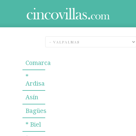
Comarca
*
Ardisa
Asín
Bagües
* Biel