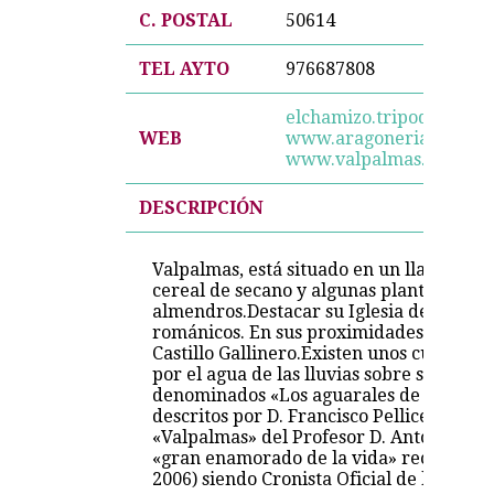
C. POSTAL
50614
TEL AYTO
976687808
elchamizo.tripod.com/v
WEB
www.aragoneria.com/za
www.valpalmas.org/ent
DESCRIPCIÓN
Valpalmas, está situado en un llano don
cereal de secano y algunas plantaciones
almendros.Destacar su Iglesia de San Hi
románicos. En sus proximidades quedan l
Castillo Gallinero.Existen unos curiosos 
por el agua de las lluvias sobre sus color
denominados «Los aguarales de Valdemi
descritos por D. Francisco Pellicer Corell
«Valpalmas» del Profesor D. Antonio Bel
«gran enamorado de la vida» recientemen
2006) siendo Cronista Oficial de la Ciud