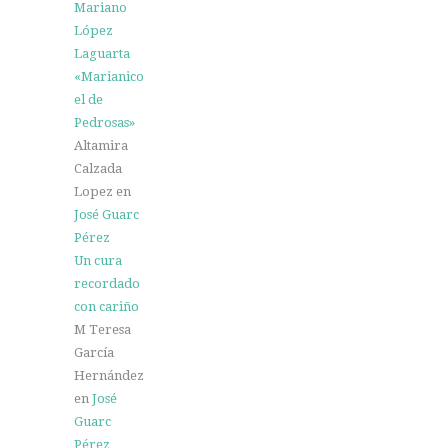
Mariano
López
Laguarta
«Marianico
el de
Pedrosas»
Altamira
Calzada
Lopez
en
José Guarc
Pérez
Un cura
recordado
con cariño
M Teresa
García
Hernández
en
José
Guarc
Pérez