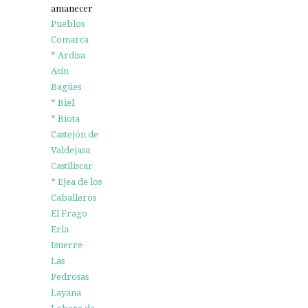
amanecer
Pueblos
Comarca
* Ardisa
Asín
Bagües
* Biel
* Biota
Castejón de
Valdejasa
Castiliscar
* Ejea de los
Caballeros
El Frago
Erla
Isuerre
Las
Pedrosas
Layana