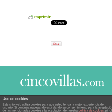
Imprimir
Uso de cookies
© 2014 CINCO VILLAS CONTIGO DESDE EL AÑO
Este sitio web utiliza cookies para que usted tenga la mejor experiencia de
2005.
POLÍTICA DE PRIVACIDAD
|
POLÍTICA DE
usuario. Si continúa navegando está dando su consentimiento para la aceptació
COOKIES
de las mencionadas cookies y la aceptación de nuestra
política de cookies
, pinc