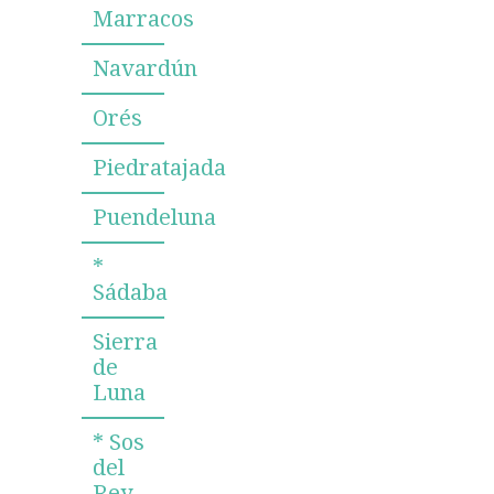
Marracos
Navardún
Orés
Piedratajada
Puendeluna
*
Sádaba
Sierra
de
Luna
* Sos
del
Rey