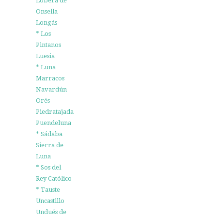
Lobera de
Onsella
Longás
* Los
Pintanos
Luesia
* Luna
Marracos
Navardún
Orés
Piedratajada
Puendeluna
* Sádaba
Sierra de
Luna
* Sos del
Rey Católico
* Tauste
Uncastillo
Undués de