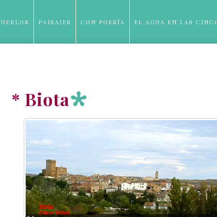
PUEBLOS
PAISAJES
CON POESÍA
EL AGUA EN LAS CINC
BLOG
* Biota