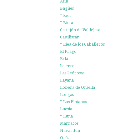
Asín
Bagües
* Biel
* Biota
Castejón de Valdejasa
Castiliscar
* Ejea de los Caballeros
El Frago
Erla
Isuerre
Las Pedrosas
Layana
Lobera de Onsella
Longás
* Los Pintanos
Luesia
* Luna
Marracos
Navardún
Orés