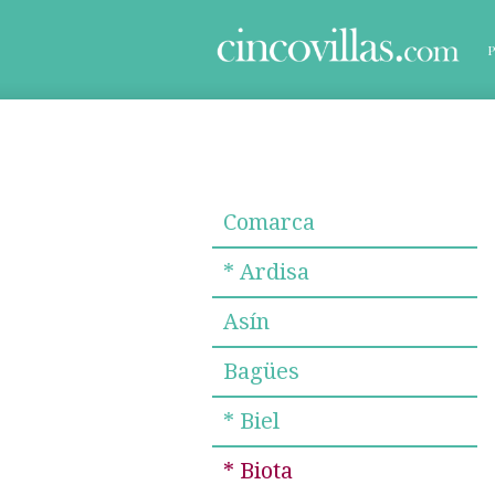
Comarca
* Ardisa
Asín
Bagües
* Biel
* Biota