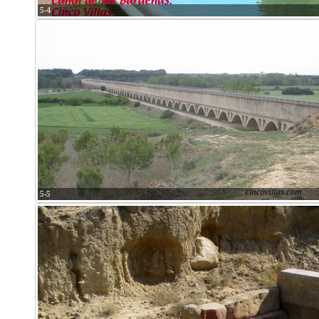
5-4
5-5