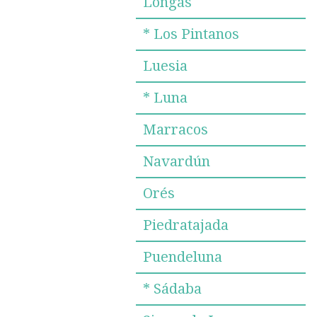
Longás
* Los Pintanos
Luesia
* Luna
Marracos
Navardún
Orés
Piedratajada
Puendeluna
* Sádaba