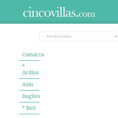
Comarca
*
Ardisa
Asín
Bagües
* Biel