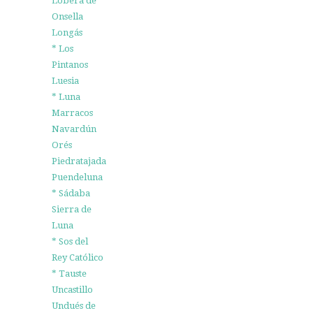
Lobera de
Onsella
Longás
* Los
Pintanos
Luesia
* Luna
Marracos
Navardún
Orés
Piedratajada
Puendeluna
* Sádaba
Sierra de
Luna
* Sos del
Rey Católico
* Tauste
Uncastillo
Undués de