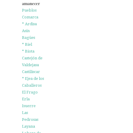
amanecer
Pueblos
Comarca
* Ardisa
Asín
Bagües
* Biel
* Biota
Castejón de
Valdejasa
Castiliscar
* Ejea de los
Caballeros
El Frago
Erla
Isuerre
Las
Pedrosas
Layana