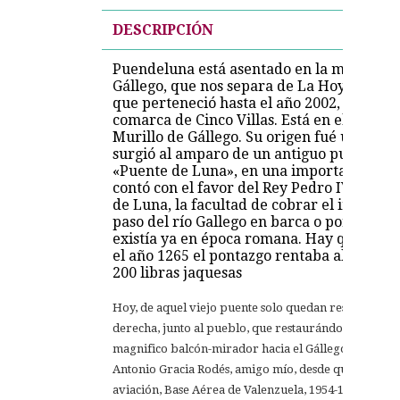
DESCRIPCIÓN
Puendeluna está asentado en la margen d
Gállego, que nos separa de La Hoya de Hu
que perteneció hasta el año 2002, que fue 
comarca de Cinco Villas. Está en el extre
Murillo de Gállego. Su origen fué un peq
surgió al amparo de un antiguo puente d
«Puente de Luna», en una importante Vía
contó con el favor del Rey Pedro IV quien
de Luna, la facultad de cobrar el impuesto
paso del río Gallego en barca o por el pue
existía ya en época romana. Hay que tene
el año 1265 el pontazgo rentaba al Concejo
200 libras jaquesas
Hoy, de aquel viejo puente solo quedan restos en el 
derecha, junto al pueblo, que restaurándolo y elevan
magnifico balcón-mirador hacia el Gállego» .Así me 
Antonio Gracia Rodés, amigo mío, desde que juntos hi
aviación, Base Aérea de Valenzuela, 1954-1955.