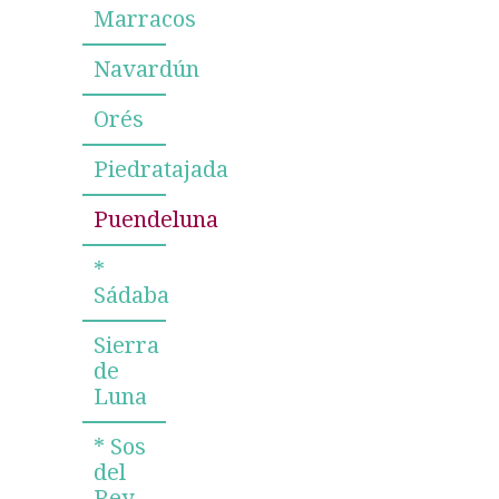
Marracos
Navardún
Orés
Piedratajada
Puendeluna
*
Sádaba
Sierra
de
Luna
* Sos
del
Rey