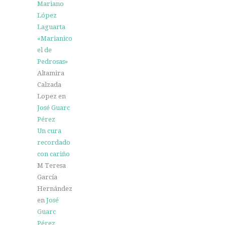
Mariano
López
Laguarta
«Marianico
el de
Pedrosas»
Altamira
Calzada
Lopez
en
José Guarc
Pérez
Un cura
recordado
con cariño
M Teresa
García
Hernández
en
José
Guarc
Pérez