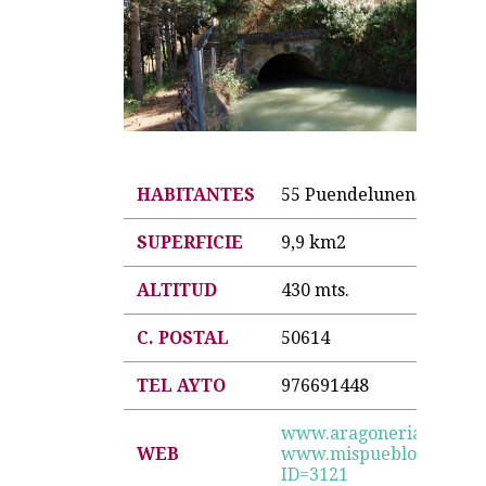
HABITANTES
55 Puendelunenses
SUPERFICIE
9,9 km2
ALTITUD
430 mts.
C. POSTAL
50614
TEL AYTO
976691448
www.aragoneria.com/za
WEB
www.mispueblos.com/?c=
ID=3121