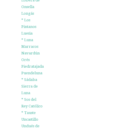
Lobera de
Onsella
Longás
* Los
Pintanos
Luesia
* Luna
Marracos
Navardún
Orés
Piedratajada
Puendeluna
* Sádaba
Sierra de
Luna
* Sos del
Rey Católico
* Tauste
Uncastillo
Undués de