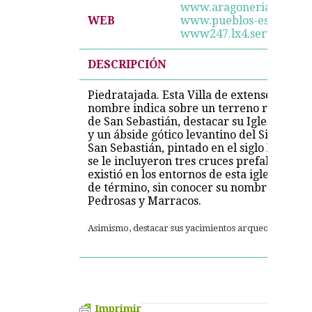
www.aragoneria.com/za
WEB
www.pueblos-espana.org
www247.lx4.servidornet
DESCRIPCIÓN
Piedratajada. Esta Villa de extensos y lla
nombre indica sobre un terreno rocoso, de
de San Sebastián, destacar su Iglesia parr
y un ábside gótico levantino del Siglo XVI
San Sebastián, pintado en el siglo XV.Sobre
se le incluyeron tres cruces prefabricada
existió en los entornos de esta iglesia, d
de término, sin conocer su nombre, en los
Pedrosas y Marracos.
Asimismo, destacar sus yacimientos arqueológicos d
Imprimir