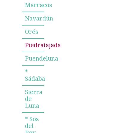
Marracos
Navardún
Orés
Piedratajada
Puendeluna
*
Sádaba
Sierra
de
Luna
* Sos
del
Rey