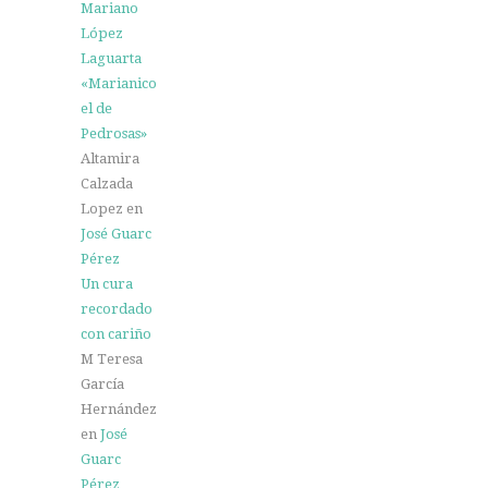
Mariano
López
Laguarta
«Marianico
el de
Pedrosas»
Altamira
Calzada
Lopez
en
José Guarc
Pérez
Un cura
recordado
con cariño
M Teresa
García
Hernández
en
José
Guarc
Pérez