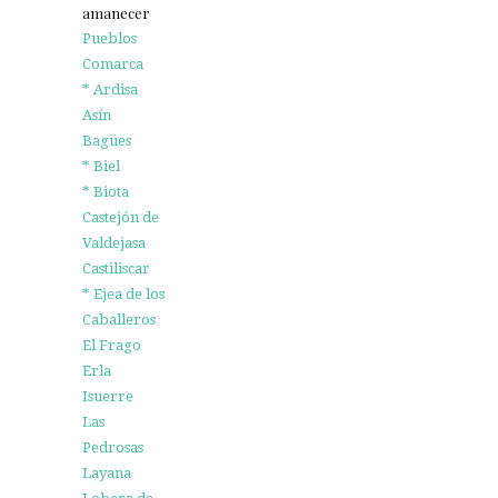
amanecer
Pueblos
Comarca
* Ardisa
Asín
Bagües
* Biel
* Biota
Castejón de
Valdejasa
Castiliscar
* Ejea de los
Caballeros
El Frago
Erla
Isuerre
Las
Pedrosas
Layana