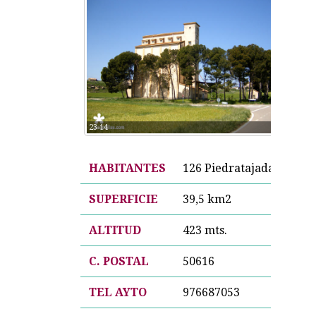
23-14
HABITANTES
126 Piedratajadanos
SUPERFICIE
39,5 km2
ALTITUD
423 mts.
C. POSTAL
50616
TEL AYTO
976687053