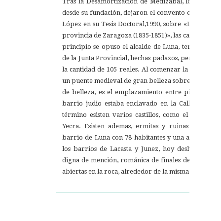
Tras la Desamortización de Medizabal, los Francis
desde su fundación, dejaron el convento en 1837. Y 
López en su Tesis Doctoral,1990, sobre «La desamo
provincia de Zaragoza (1835-1851)», las campanas d
principio se opuso el alcalde de Luna, terminaron
de la Junta Provincial, hechas padazos, percibiendo 
la cantidad de 105 reales. Al comenzar la subida a 
un puente medieval de gran belleza sobre el rio Ar
de belleza, es el emplazamiento entre pinares, de
barrio judio estaba enclavado en la Calle Herreri
término esisten varios castillos, como el de Óban
Yecra. Esisten ademas, ermitas y ruinas románica
barrio de Luna con 78 habitantes y una altitud de
los barrios de Lacasta y Junez, hoy deshabitados.
digna de mención, románica de finales del S.XII, co
abiertas en la roca, alrededor de la misma Iglesia.