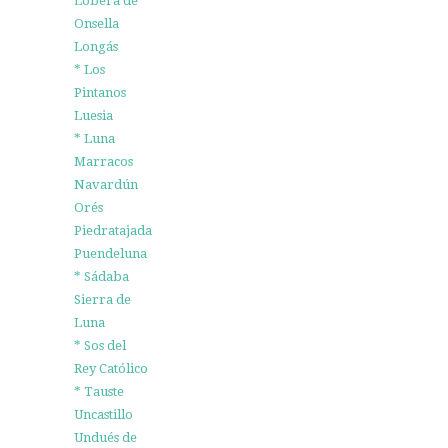
Lobera de
Onsella
Longás
* Los
Pintanos
Luesia
* Luna
Marracos
Navardún
Orés
Piedratajada
Puendeluna
* Sádaba
Sierra de
Luna
* Sos del
Rey Católico
* Tauste
Uncastillo
Undués de