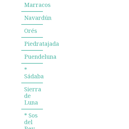
Marracos
Navardún
Orés
Piedratajada
Puendeluna
*
Sádaba
Sierra
de
Luna
* Sos
del
Rey