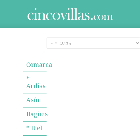
Comarca
*
Ardisa
Asín
Bagües
* Biel