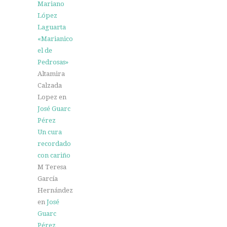
Mariano
López
Laguarta
«Marianico
el de
Pedrosas»
Altamira
Calzada
Lopez
en
José Guarc
Pérez
Un cura
recordado
con cariño
M Teresa
García
Hernández
en
José
Guarc
Pérez