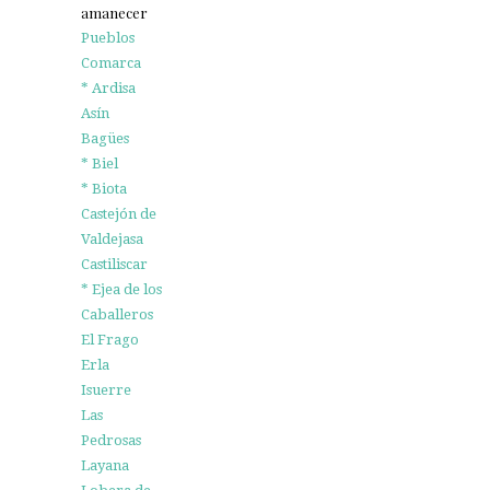
amanecer
Pueblos
Comarca
* Ardisa
Asín
Bagües
* Biel
* Biota
Castejón de
Valdejasa
Castiliscar
* Ejea de los
Caballeros
El Frago
Erla
Isuerre
Las
Pedrosas
Layana