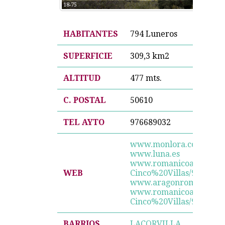
18-75
HABITANTES
794 Luneros
SUPERFICIE
309,3 km2
ALTITUD
477 mts.
C. POSTAL
50610
TEL AYTO
976689032
www.monlora.com
www.luna.es
www.romanicoaragones
WEB
Cinco%20Villas/990491
www.aragonromanico.co
www.romanicoaragones
Cinco%20Villas/990493-L
BARRIOS
LACORVILLA