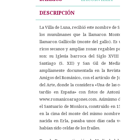
DESCRIPCIÓN
La Villa de Luna, recibió este nombre de Sancho Rami
los musulmanes que la llamaron Montemayor, y
llamaron Gallícolis (monte del gallo). Es una poblac
ricos secanos y amplias zonas regables por el Cana
son: su Iglesia barroca del Siglo XVIII de San M
Santiago (S. XII) y San Gil de Mediavilla, ta
ampliamente documentada en la Revista nº3 de «
Amigos del Románico, con el artículo de José Luis Gar
del Arte, donde la considera «Una de las construcci
tardío en España» con fotos de Antonio García
www.romanicoaragones.com. Asimismo destacamos la
el Santuario de Monlora, construido en 1500, por 
en la cima del monte del mismo nombre, a 656 mt. 
nacida en Erla, pasaba unos días cada verano, y y
habían sido celdas de los frailes.