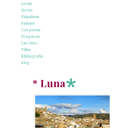
Lerda
Urries
Valpalmas
Paisajes
Con poesía
El Agua en
Las Cinco
Villas
Bibliografía
Blog
* Luna