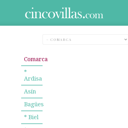
Comarca
*
Ardisa
Asín
Bagües
* Biel