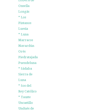
Lobera de
Onsella
Longás
* Los
Pintanos
Luesia
* Luna
Marracos
Navardún
Orés
Piedratajada
Puendeluna
* Sádaba
Sierra de
Luna
* Sos del
Rey Católico
* Tauste
Uncastillo
Undués de