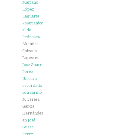
Mariano
López
Laguarta
«Marianico
el de
Pedrosas»
Altamira
Calzada
Lopez
en
José Guarc
Pérez
Un cura
recordado
con cariño
M Teresa
García
Hernández
en
José
Guarc
Pérez