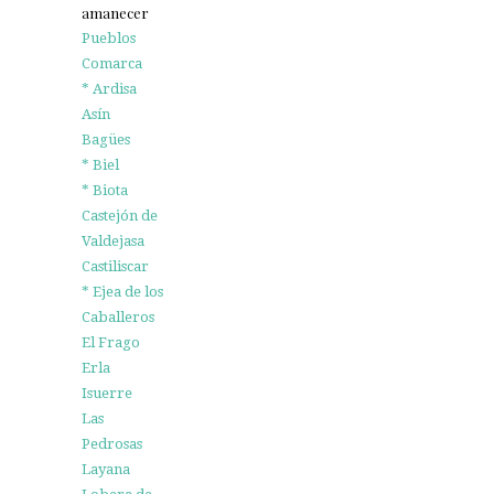
amanecer
Pueblos
Comarca
* Ardisa
Asín
Bagües
* Biel
* Biota
Castejón de
Valdejasa
Castiliscar
* Ejea de los
Caballeros
El Frago
Erla
Isuerre
Las
Pedrosas
Layana