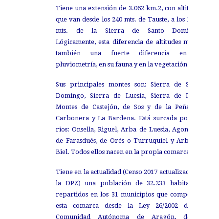
Tiene una extensión de 3.062 km.2, con altitudes
que van desde los 240 mts. de Tauste, a los 1.517
mts. de la Sierra de Santo Domingo.
Lógicamente, esta diferencia de altitudes marca
también una fuerte diferencia en su
pluviometría, en su fauna y en la vegetación.
Sus principales montes son: Sierra de Santo
Domingo, Sierra de Luesia, Sierra de Luna,
Montes de Castejón, de Sos y de la Peña, La
Carbonera y La Bardena. Está surcada por los
rios: Onsella, Riguel, Arba de Luesia, Agonías o
de Farasdués, de Orés o Turruquiel y Arba de
Biel. Todos ellos nacen en la propia comarca.
Tiene en la actualidad (Censo 2017 actualizado de
la DPZ) una población de 32.233 habitantes,
repartidos en los 31 municipios que componen
esta comarca desde la Ley 26/2002 de la
Comunidad Autónoma de Aragón, donde