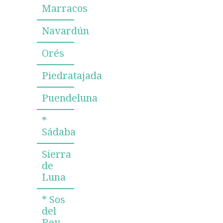
Marracos
Navardún
Orés
Piedratajada
Puendeluna
*
Sádaba
Sierra
de
Luna
* Sos
del
Rey