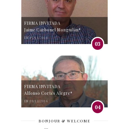
FIRMA INVITADA
Jaime Carbonel Monguilán*
EN 05/11/2016
03
FIRMA INVITADA
Alfonso Cortés Alegre*
EN 03/12/2016
04
BONJOUR & WELCOME