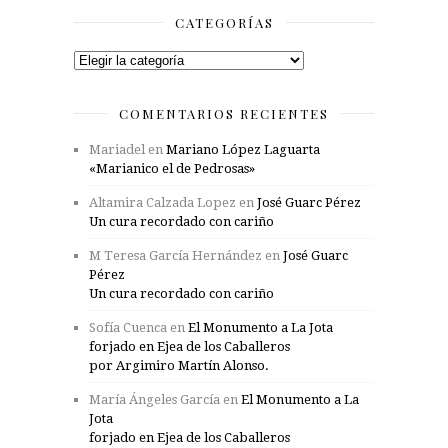
CATEGORÍAS
Categorías
COMENTARIOS RECIENTES
Mariadel
en
Mariano López Laguarta
«Marianico el de Pedrosas»
Altamira Calzada Lopez
en
José Guarc Pérez
Un cura recordado con cariño
M Teresa García Hernández
en
José Guarc
Pérez
Un cura recordado con cariño
Sofía Cuenca
en
El Monumento a La Jota
forjado en Ejea de los Caballeros
por Argimiro Martín Alonso.
María Ángeles García
en
El Monumento a La
Jota
forjado en Ejea de los Caballeros