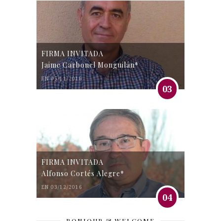
FIRMA INVITADA
Jaime Carbonel Monguilán*
EN 05/11/2016
03
FIRMA INVITADA
Alfonso Cortés Alegre*
EN 03/12/2016
04
BONJOUR & WELCOME