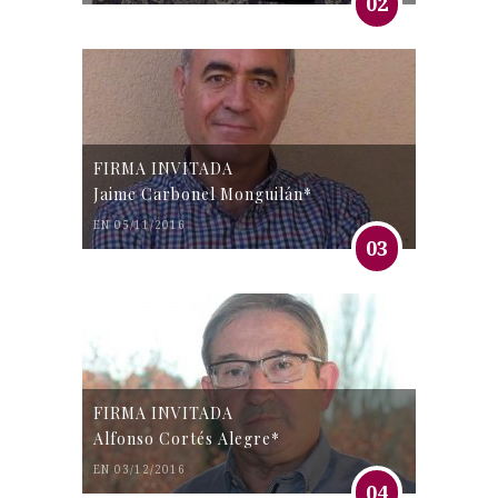
02
FIRMA INVITADA
Jaime Carbonel Monguilán*
EN 05/11/2016
03
FIRMA INVITADA
Alfonso Cortés Alegre*
EN 03/12/2016
04