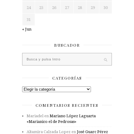
24
25
26
27
28
29
30
31
« Jun
BUSCADOR
CATEGORÍAS
Categorías
COMENTARIOS RECIENTES
Mariadel
en
Mariano López Laguarta
«Marianico el de Pedrosas»
Altamira Calzada Lopez
en
José Guarc Pérez