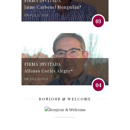
FIRMA INVITADA
Jaime Carbonel Monguilán*
EN 05/11/2016
03
FIRMA INVITADA
Alfonso Cortés Alegre*
EN 03/12/2016
04
BONJOUR & WELCOME