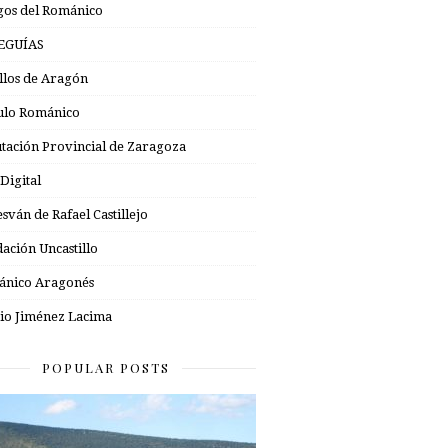
os del Románico
EGUÍAS
illos de Aragón
ulo Románico
tación Provincial de Zaragoza
 Digital
esván de Rafael Castillejo
ación Uncastillo
nico Aragonés
io Jiménez Lacima
POPULAR POSTS