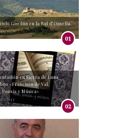
tando Gordún en la Bal d’Onsella.
/06/2007
01
entación en Sierra de Luna
libro «Francisco de Val.
, Poesía y Música»
/07/2011
02