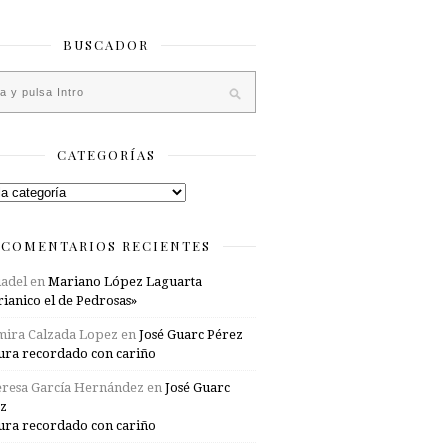
BUSCADOR
CATEGORÍAS
rías
COMENTARIOS RECIENTES
adel
en
Mariano López Laguarta
ianico el de Pedrosas»
mira Calzada Lopez
en
José Guarc Pérez
ura recordado con cariño
resa García Hernández
en
José Guarc
z
ura recordado con cariño