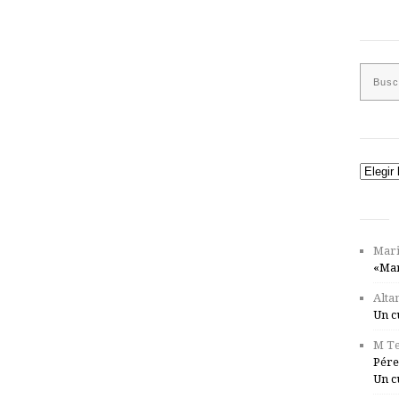
Catego
Mari
«Mar
Alta
Un c
M Te
Pére
Un c