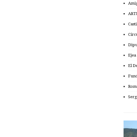
Amig
ART
Cast
Círc
Dipu
Ejea
El D
Fund
Romá
Serg