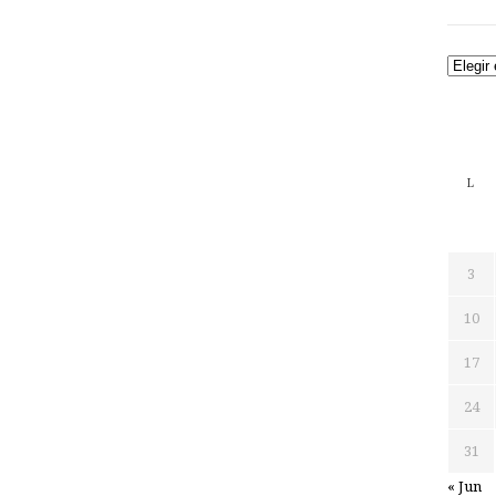
Archiv
L
3
10
17
24
31
« Jun