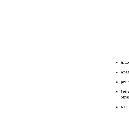
Antó
Ara
Javi
Letr
otra
NOT