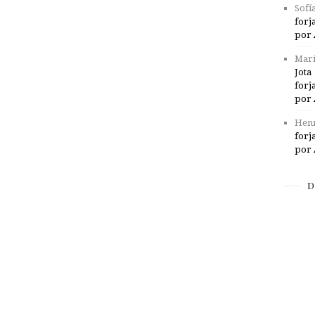
Sofí
forj
por 
Marí
Jota
forj
por 
Henr
forj
por 
D