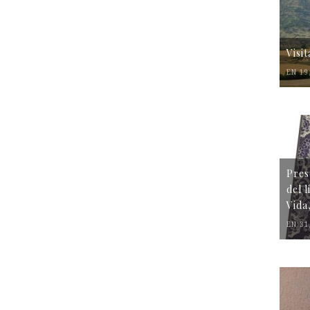
Visi
EN 19
Pres
del 
Vida
EN 31