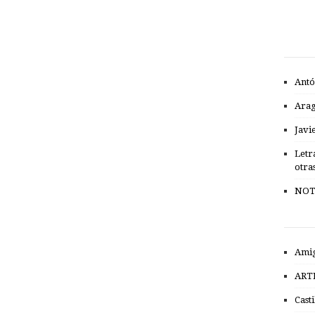
Antó
Ara
Javi
Letr
otra
NOT
Amig
ART
Cast