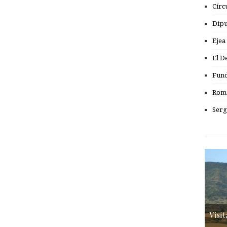
Círc
Dipu
Ejea
El D
Fund
Romá
Serg
Visi