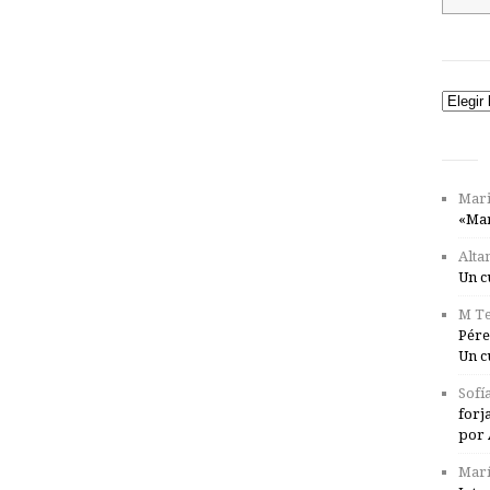
Catego
Mari
«Mar
Alta
Un c
M Te
Pére
Un c
Sofí
forj
por 
Marí