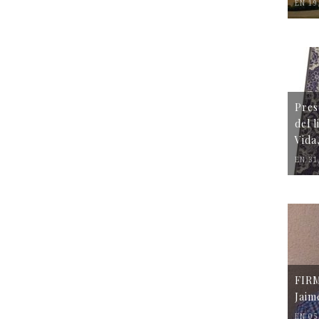
EN 19
Pres
del 
Vida
EN 31
FIR
Jaim
EN 05