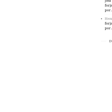
Jota
forj
por 
Henr
forj
por 
D