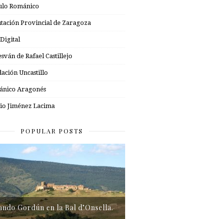
ulo Románico
tación Provincial de Zaragoza
 Digital
esván de Rafael Castillejo
ación Uncastillo
nico Aragonés
io Jiménez Lacima
POPULAR POSTS
tando Gordún en la Bal d’Onsella.