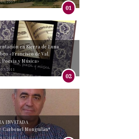
/06/2007
01
entación en Sierra de Luna
libro «Francisco de Val.
, Poesía y Música»
/07/2011
02
MA INVITADA
e Carbonel Monguilán*
/11/2016