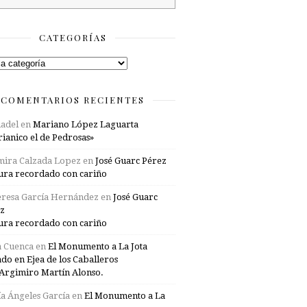
CATEGORÍAS
rías
COMENTARIOS RECIENTES
adel
en
Mariano López Laguarta
ianico el de Pedrosas»
mira Calzada Lopez
en
José Guarc Pérez
ura recordado con cariño
resa García Hernández
en
José Guarc
z
ura recordado con cariño
a Cuenca
en
El Monumento a La Jota
ado en Ejea de los Caballeros
Argimiro Martín Alonso.
a Ángeles García
en
El Monumento a La