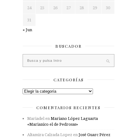
24
25
26
27
28
29
30
31
« Jun
BUSCADOR
CATEGORÍAS
Categorías
COMENTARIOS RECIENTES
Mariadel
en
Mariano López Laguarta
«Marianico el de Pedrosas»
Altamira Calzada Lopez
en
José Guarc Pérez