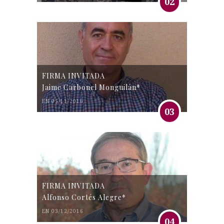
02
FIRMA INVITADA
Jaime Carbonel Monguilán*
EN 05/11/2016
03
FIRMA INVITADA
Alfonso Cortés Alegre*
EN 03/12/2016
04