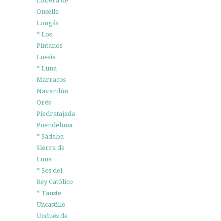
Lobera de
Onsella
Longás
* Los
Pintanos
Luesia
* Luna
Marracos
Navardún
Orés
Piedratajada
Puendeluna
* Sádaba
Sierra de
Luna
* Sos del
Rey Católico
* Tauste
Uncastillo
Undués de