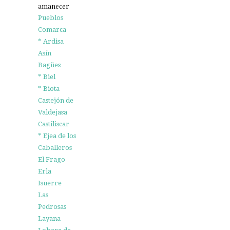
amanecer
Pueblos
Comarca
* Ardisa
Asín
Bagües
* Biel
* Biota
Castejón de
Valdejasa
Castiliscar
* Ejea de los
Caballeros
El Frago
Erla
Isuerre
Las
Pedrosas
Layana