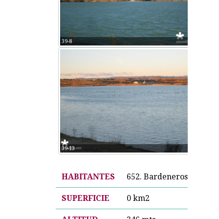
39-8
39-13
HABITANTES
652. Bardeneros.
SUPERFICIE
0 km2