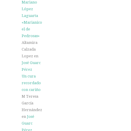
Mariano
López
Laguarta
«Marianico
el de
Pedrosas»
Altamira
Calzada
Lopez
en
José Guarc
Pérez
Un cura
recordado
con cariño
M Teresa
García
Hernández
en
José
Guarc
Pérez