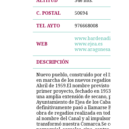
ALTITUD
346 mts.
C. POSTAL
50694
TEL AYTO
976668008
www.bardenadigital.co
WEB
www.ejea.es
www.aragonesasi.com/za
DESCRIPCIÓN
Nuevo pueblo, construido por el Instituto
en marcha de los nuevos regadíos del Cana
Abril de 1959.El nombre previsto para est
primer proyecto, fechado en 1953, por ser 
una amplia extensión de secano, prácticam
Ayuntamiento de Ejea de los Caballeros, a
definitivamente pasó a llamarse Bardena d
obra de regadíos realizada en toda la zon
al nombre del Canal y al impulsor de aque
transformó nuestra Comarca.Se construyero