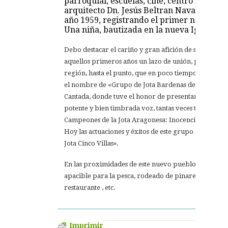
parroquial, escuelas, cine, centro social, 
arquitecto Dn. Jesús Beltran Navarro.Fue d
año 1959, registrando el primer nacimien
Una niña, bautizada en la nueva Iglesia, 
Debo destacar el cariño y gran afición de sus vecinos
aquellos primeros años un lazo de unión, para aquella
región, hasta el punto, que en poco tiempo tenían su
el nombre de «Grupo de Jota Bardenas del Caudillo», 
Cantada, donde tuve el honor de presentar, por prim
potente y bien timbrada voz, tantas veces triunfa
Campeones de la Jota Aragonesa: Inocencio Lagranj
Hoy las actuaciones y éxitos de este grupo de Bard
Jota Cinco Villas».
En las proximidades de este nuevo pueblo, Bardenas,
apacible para la pesca, rodeado de pinares y un compl
restaurante , etc.
Imprimir