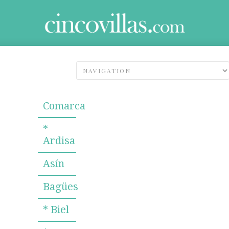
Comarca
*
Ardisa
Asín
Bagües
* Biel