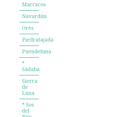
Marracos
Navardún
Orés
Piedratajada
Puendeluna
*
Sádaba
Sierra
de
Luna
* Sos
del
Rey