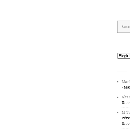
Catego
Mari
«Mar
Alta
Un c
M Te
Pére
Un c