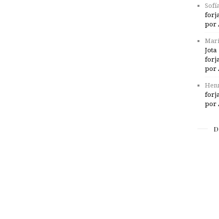
Sofí
forj
por 
Marí
Jota
forj
por 
Henr
forj
por 
D