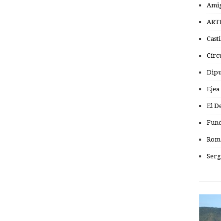
Amig
ART
Cast
Círc
Dipu
Ejea
El D
Fund
Romá
Serg