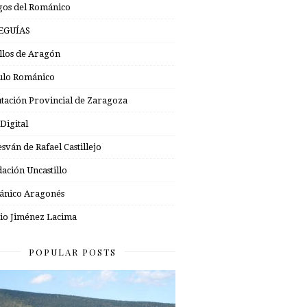
os del Románico
EGUÍAS
illos de Aragón
ulo Románico
tación Provincial de Zaragoza
 Digital
esván de Rafael Castillejo
ación Uncastillo
nico Aragonés
io Jiménez Lacima
POPULAR POSTS