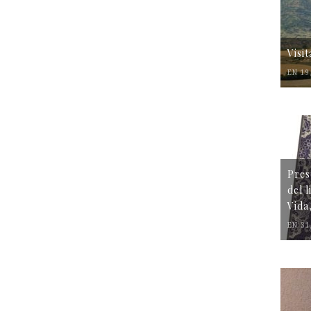
Visi
EN 19
Pres
del 
Vida
EN 31