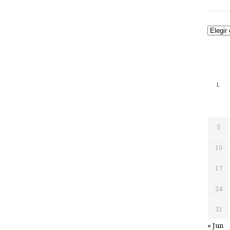
Archiv
L
3
10
17
24
31
« Jun