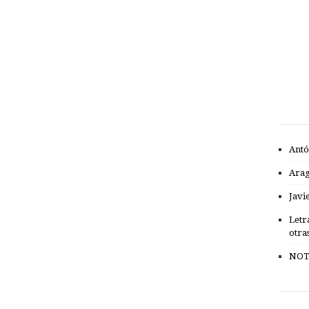
Antó
Ara
Javi
Letr
otra
NOT