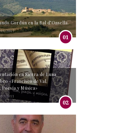
tando Gordún en la Bal d’Onsella.
/06/2007
01
entación en Sierra de Luna
libro «Francisco de Val.
, Poesía y Música»
/07/2011
02