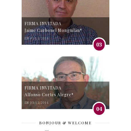
FIRMA INVITADA
Jaime Carbonel Monguilán*
EN 05/11/2016
03
FIRMA INVITADA
Alfonso Cortés Alegre*
EN 03/12/2016
04
BONJOUR & WELCOME