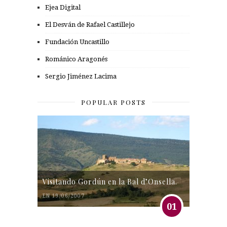
Ejea Digital
El Desván de Rafael Castillejo
Fundación Uncastillo
Románico Aragonés
Sergio Jiménez Lacima
POPULAR POSTS
Visitando Gordún en la Bal d’Onsella.
EN 19/06/2007
01