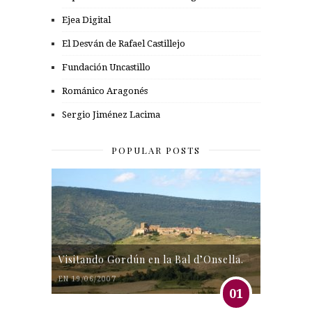
Ejea Digital
El Desván de Rafael Castillejo
Fundación Uncastillo
Románico Aragonés
Sergio Jiménez Lacima
POPULAR POSTS
Visitando Gordún en la Bal d’Onsella.
EN 19/06/2007
01