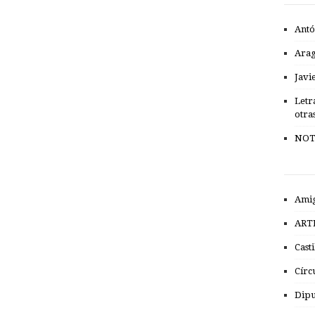
Antó
Ara
Javi
Letr
otra
NOT
Amig
ART
Cast
Círc
Dipu