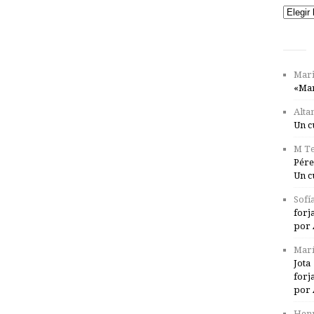
Catego
Mari
«Mar
Alta
Un c
M Te
Pére
Un c
Sofí
forj
por 
Marí
Jota
forj
por 
Henr