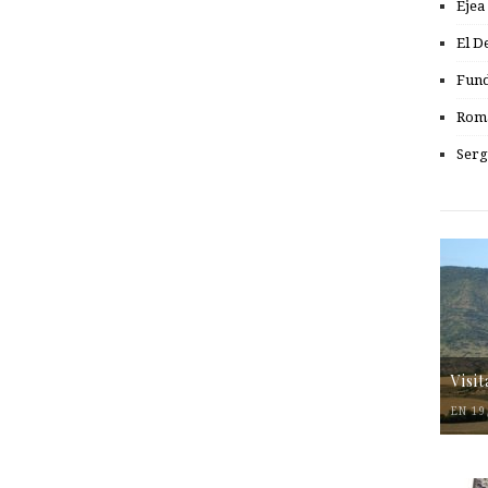
Ejea
El D
Fund
Romá
Serg
Visi
EN 19