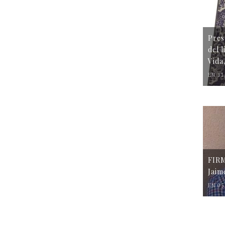
Pres
del 
Vida
EN 31
FIR
Jaim
EN 05