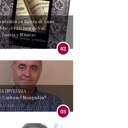
entación en Sierra de Luna
libro «Francisco de Val.
, Poesía y Música»
/07/2011
02
MA INVITADA
e Carbonel Monguilán*
/11/2016
03