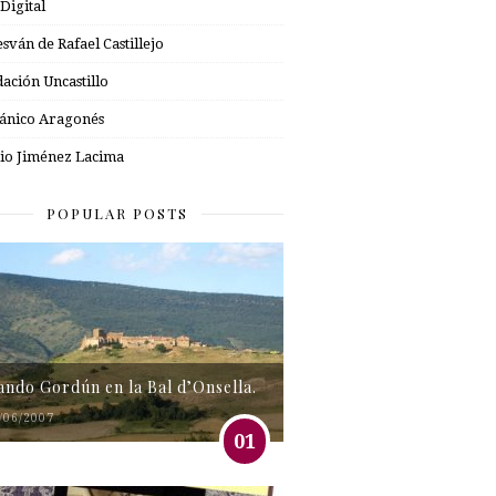
 Digital
esván de Rafael Castillejo
ación Uncastillo
nico Aragonés
io Jiménez Lacima
POPULAR POSTS
tando Gordún en la Bal d’Onsella.
/06/2007
01