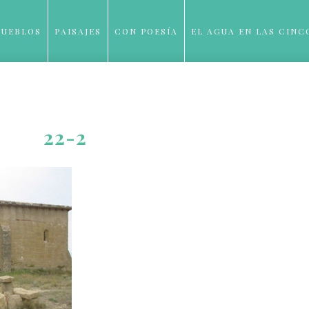
PUEBLOS
PAISAJES
CON POESÍA
EL AGUA EN LAS CINC
BLOG
22-2