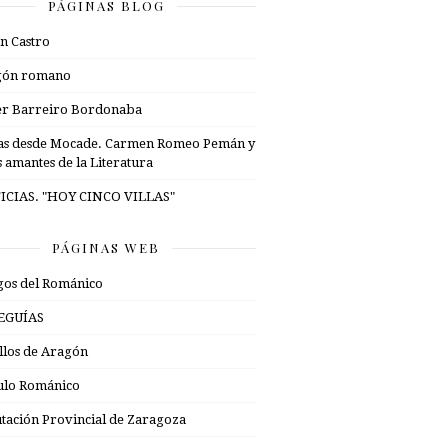
PÁGINAS BLOG
n Castro
gón romano
er Barreiro Bordonaba
as desde Mocade. Carmen Romeo Pemán y
s amantes de la Literatura
ICIAS. "HOY CINCO VILLAS"
PÁGINAS WEB
os del Románico
EGUÍAS
illos de Aragón
ulo Románico
tación Provincial de Zaragoza