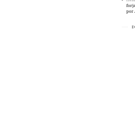
forj
por 
D