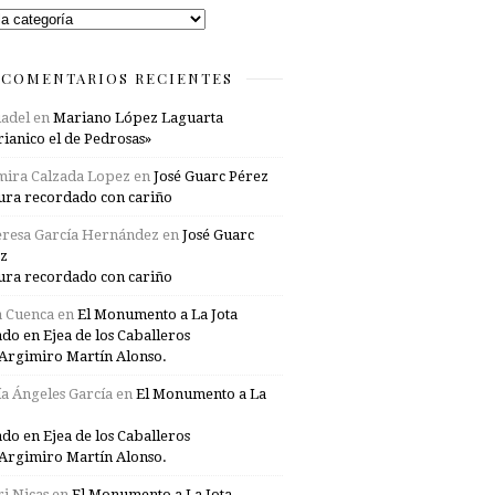
rías
COMENTARIOS RECIENTES
adel
en
Mariano López Laguarta
ianico el de Pedrosas»
mira Calzada Lopez
en
José Guarc Pérez
ura recordado con cariño
resa García Hernández
en
José Guarc
z
ura recordado con cariño
a Cuenca
en
El Monumento a La Jota
ado en Ejea de los Caballeros
Argimiro Martín Alonso.
a Ángeles García
en
El Monumento a La
ado en Ejea de los Caballeros
Argimiro Martín Alonso.
i Nicas
en
El Monumento a La Jota