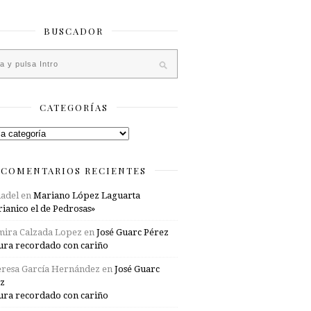
BUSCADOR
CATEGORÍAS
rías
COMENTARIOS RECIENTES
adel
en
Mariano López Laguarta
ianico el de Pedrosas»
mira Calzada Lopez
en
José Guarc Pérez
ura recordado con cariño
resa García Hernández
en
José Guarc
z
ura recordado con cariño