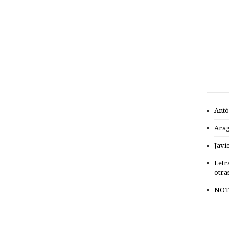
Antó
Ara
Javi
Letr
otra
NOT