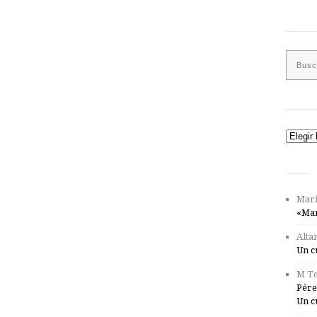
Catego
Mari
«Mar
Alta
Un c
M Te
Pére
Un c