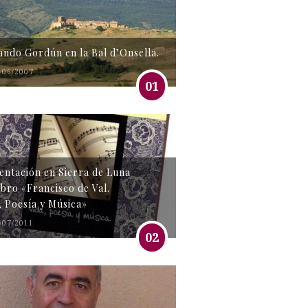
tando Gordún en la Bal d’Onsella.
/06/2007
01
entación en Sierra de Luna
libro «Francisco de Val.
, Poesía y Música»
/07/2011
02