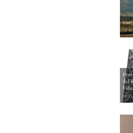
Visi
EN 19
Pres
del 
Vida
EN 31