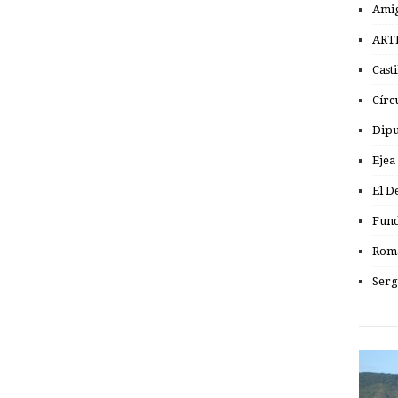
Amig
ART
Cast
Círc
Dipu
Ejea
El D
Fund
Romá
Serg