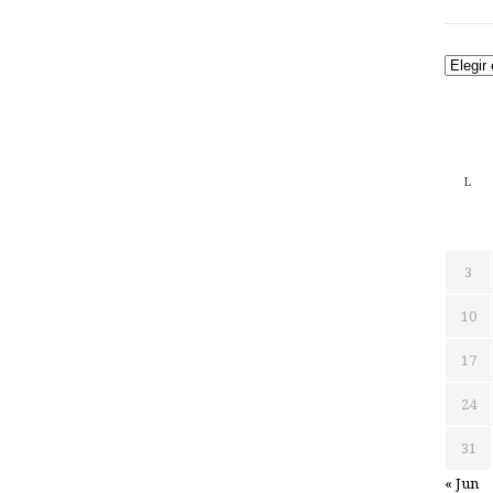
Archiv
L
3
10
17
24
31
« Jun