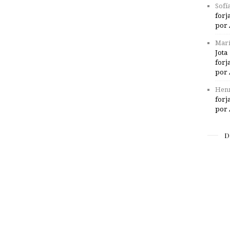
Sofí
forj
por 
Marí
Jota
forj
por 
Henr
forj
por 
D