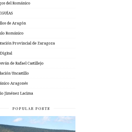
os del Románico
EGUÍAS
illos de Aragón
ulo Románico
tación Provincial de Zaragoza
 Digital
esván de Rafael Castillejo
ación Uncastillo
nico Aragonés
io Jiménez Lacima
POPULAR POSTS