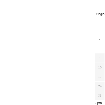
Archiv
L
3
10
17
24
31
« Jun