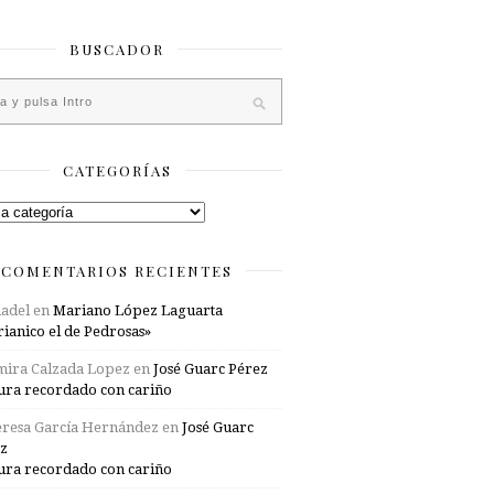
BUSCADOR
CATEGORÍAS
rías
COMENTARIOS RECIENTES
adel
en
Mariano López Laguarta
ianico el de Pedrosas»
mira Calzada Lopez
en
José Guarc Pérez
ura recordado con cariño
resa García Hernández
en
José Guarc
z
ura recordado con cariño