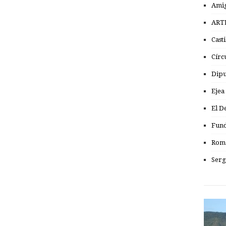
Amig
ART
Cast
Círc
Dipu
Ejea
El D
Fund
Romá
Serg