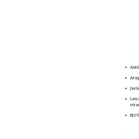
Antó
Ara
Javi
Letr
otra
NOT