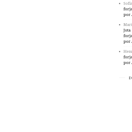
Sofí
forj
por 
Marí
Jota
forj
por 
Henr
forj
por 
D