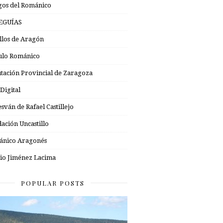
os del Románico
EGUÍAS
illos de Aragón
ulo Románico
tación Provincial de Zaragoza
 Digital
esván de Rafael Castillejo
ación Uncastillo
nico Aragonés
io Jiménez Lacima
POPULAR POSTS