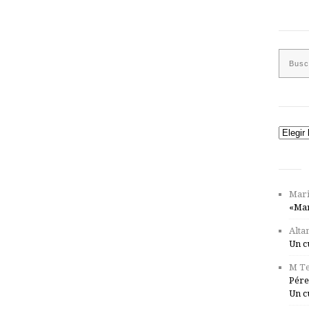
Catego
Mari
«Mar
Alta
Un c
M Te
Pére
Un c