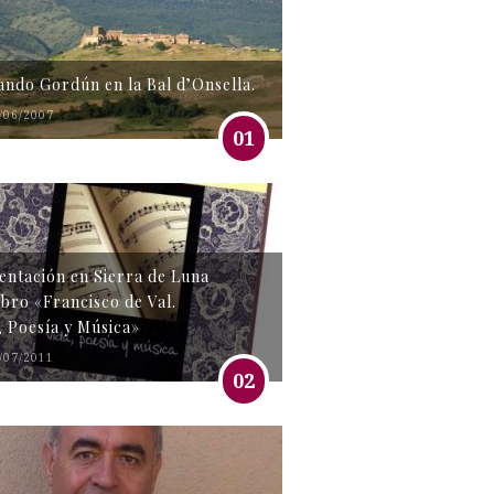
tando Gordún en la Bal d’Onsella.
/06/2007
01
entación en Sierra de Luna
libro «Francisco de Val.
, Poesía y Música»
/07/2011
02