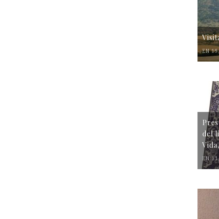
Visi
EN 19
Pres
del 
Vida
EN 31