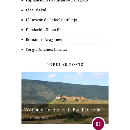
Diputación Provincial de Zaragoza
Ejea Digital
El Desván de Rafael Castillejo
Fundación Uncastillo
Románico Aragonés
Sergio Jiménez Lacima
POPULAR POSTS
Visitando Gordún en la Bal d’Onsella.
EN 19/06/2007
01