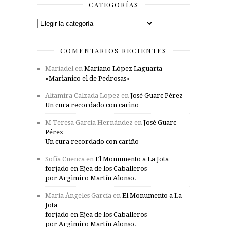
CATEGORÍAS
Categorías
COMENTARIOS RECIENTES
Mariadel
en
Mariano López Laguarta
«Marianico el de Pedrosas»
Altamira Calzada Lopez
en
José Guarc Pérez
Un cura recordado con cariño
M Teresa García Hernández
en
José Guarc
Pérez
Un cura recordado con cariño
Sofía Cuenca
en
El Monumento a La Jota
forjado en Ejea de los Caballeros
por Argimiro Martín Alonso.
María Ángeles García
en
El Monumento a La
Jota
forjado en Ejea de los Caballeros
por Argimiro Martín Alonso.