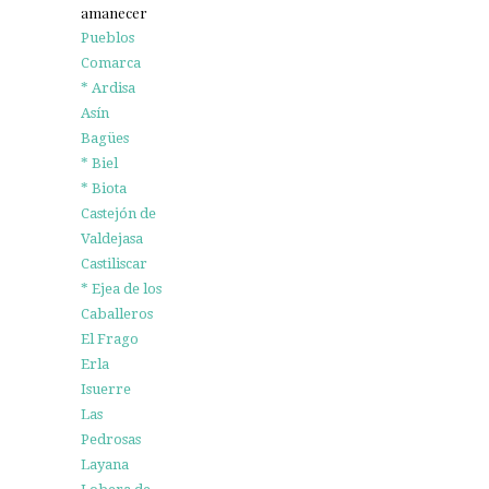
amanecer
Pueblos
Comarca
* Ardisa
Asín
Bagües
* Biel
* Biota
Castejón de
Valdejasa
Castiliscar
* Ejea de los
Caballeros
El Frago
Erla
Isuerre
Las
Pedrosas
Layana