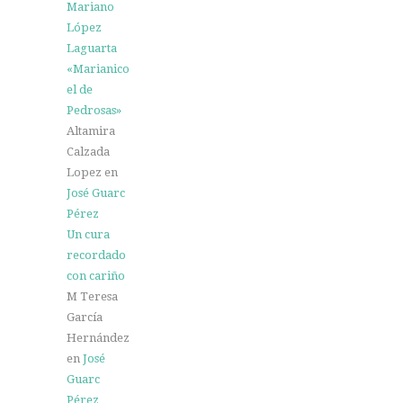
Mariano
López
Laguarta
«Marianico
el de
Pedrosas»
Altamira
Calzada
Lopez
en
José Guarc
Pérez
Un cura
recordado
con cariño
M Teresa
García
Hernández
en
José
Guarc
Pérez