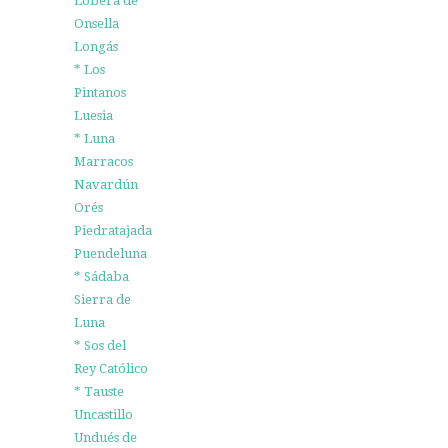
Lobera de
Onsella
Longás
* Los
Pintanos
Luesia
* Luna
Marracos
Navardún
Orés
Piedratajada
Puendeluna
* Sádaba
Sierra de
Luna
* Sos del
Rey Católico
* Tauste
Uncastillo
Undués de