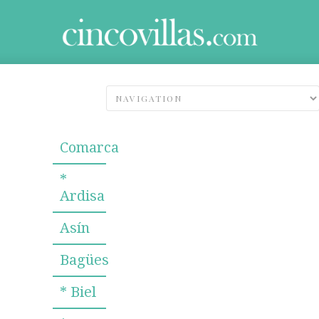
Comarca
*
Ardisa
Asín
Bagües
* Biel