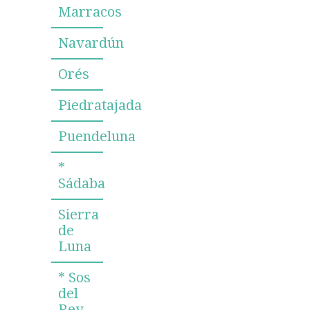
Marracos
Navardún
Orés
Piedratajada
Puendeluna
*
Sádaba
Sierra
de
Luna
* Sos
del
Rey