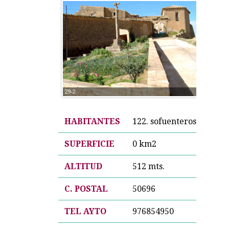
29-2
HABITANTES
122. sofuenteros
SUPERFICIE
0 km2
ALTITUD
512 mts.
C. POSTAL
50696
TEL AYTO
976854950