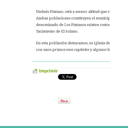
Undués-Pintano, está a menor altitud que su vecino 
Ambas poblaciones constituyen el municipio de Los Pi
denominado de Los Pintanos existen restos arqueológ
Yacimiento de El Solano.
En esta población destacamos, su Iglesia de San Adr
con unos primorosos capiteles y algunos bellos edific
Imprimir