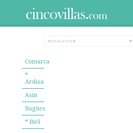
Comarca
*
Ardisa
Asín
Bagües
* Biel