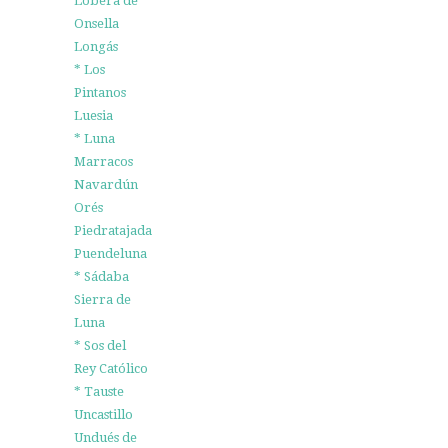
Lobera de
Onsella
Longás
* Los
Pintanos
Luesia
* Luna
Marracos
Navardún
Orés
Piedratajada
Puendeluna
* Sádaba
Sierra de
Luna
* Sos del
Rey Católico
* Tauste
Uncastillo
Undués de