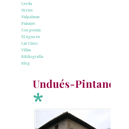
Lerda
Urries
Valpalmas
Paisajes
Con poesía
El Agua en
Las Cinco
Villas
Bibliografía
Blog
Undués-Pintano