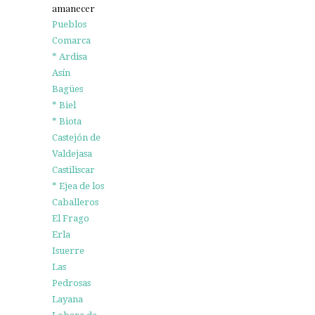
amanecer
Pueblos
Comarca
* Ardisa
Asín
Bagües
* Biel
* Biota
Castejón de
Valdejasa
Castiliscar
* Ejea de los
Caballeros
El Frago
Erla
Isuerre
Las
Pedrosas
Layana