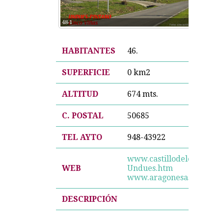
48-1
HABITANTES
46.
SUPERFICIE
0 km2
ALTITUD
674 mts.
C. POSTAL
50685
TEL AYTO
948-43922
www.castillodeloarre.or
WEB
Undues.htm
www.aragonesasi.com
DESCRIPCIÓN