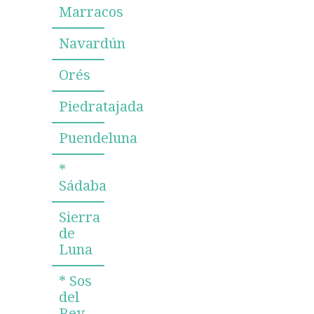
Marracos
Navardún
Orés
Piedratajada
Puendeluna
*
Sádaba
Sierra
de
Luna
* Sos
del
Rey