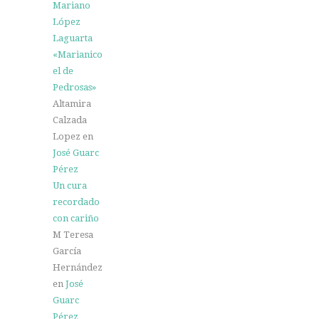
Mariano
López
Laguarta
«Marianico
el de
Pedrosas»
Altamira
Calzada
Lopez
en
José Guarc
Pérez
Un cura
recordado
con cariño
M Teresa
García
Hernández
en
José
Guarc
Pérez