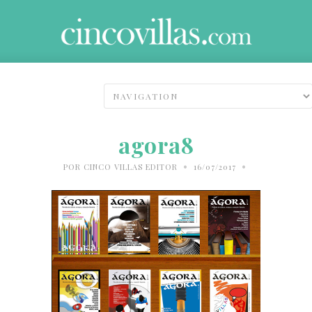
agora8
•
•
POR
CINCO VILLAS EDITOR
16/07/2017