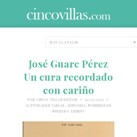
José Guarc Pérez
Un cura recordado
con cariño
•
•
POR
CINCO VILLAS EDITOR
20/02/2017
ACTIVIDADES VARIAS.
,
HISTORIA
,
NOMBRES DE
NUESTRO TIEMPO