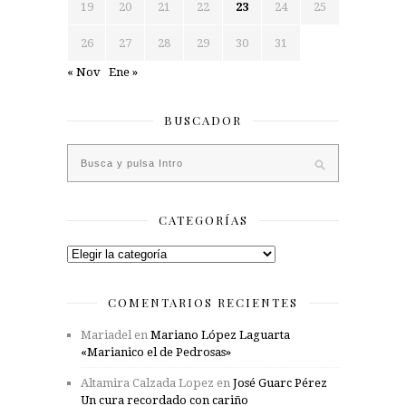
19
20
21
22
23
24
25
26
27
28
29
30
31
« Nov
Ene »
BUSCADOR
CATEGORÍAS
Categorías
COMENTARIOS RECIENTES
Mariadel
en
Mariano López Laguarta
«Marianico el de Pedrosas»
Altamira Calzada Lopez
en
José Guarc Pérez
Un cura recordado con cariño