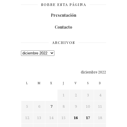
SOBRE ESTA PÁGINA
Presentación
Contacto
ARCHIVOS
Archivos
diciembre 2022
L
M
X
J
V
S
D
1
2
3
4
5
6
7
8
9
10
11
12
13
14
15
16
17
18