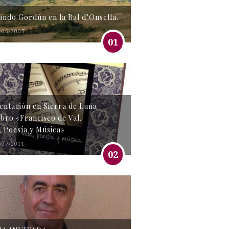
tando Gordún en la Bal d’Onsella.
/06/2007
01
entación en Sierra de Luna
libro «Francisco de Val.
, Poesía y Música»
/07/2011
02