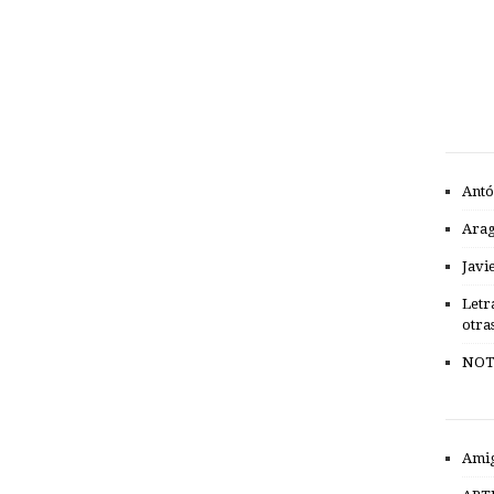
Antó
Ara
Javi
Letr
otra
NOT
Amig