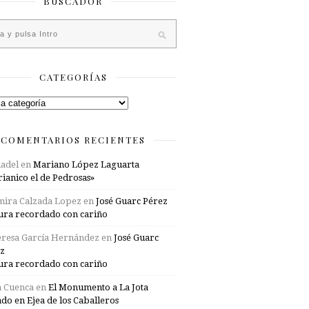
BUSCADOR
CATEGORÍAS
rías
COMENTARIOS RECIENTES
adel
en
Mariano López Laguarta
ianico el de Pedrosas»
mira Calzada Lopez
en
José Guarc Pérez
ura recordado con cariño
resa García Hernández
en
José Guarc
z
ura recordado con cariño
a Cuenca
en
El Monumento a La Jota
ado en Ejea de los Caballeros