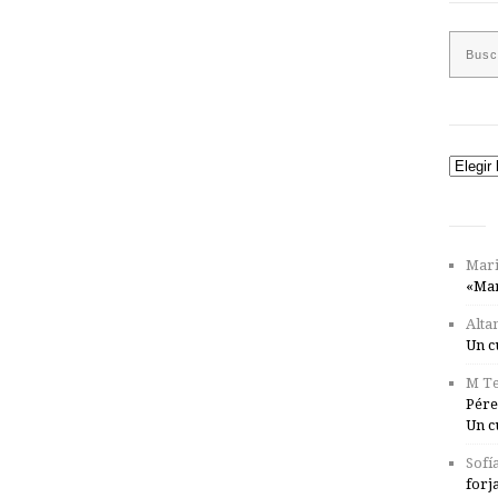
Catego
Mari
«Mar
Alta
Un c
M Te
Pére
Un c
Sofí
forj