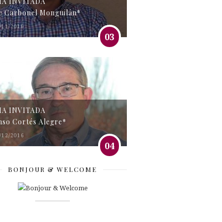
MA INVITADA
e Carbonel Monguilán*
/11/2016
03
MA INVITADA
nso Cortés Alegre*
/12/2016
04
BONJOUR & WELCOME