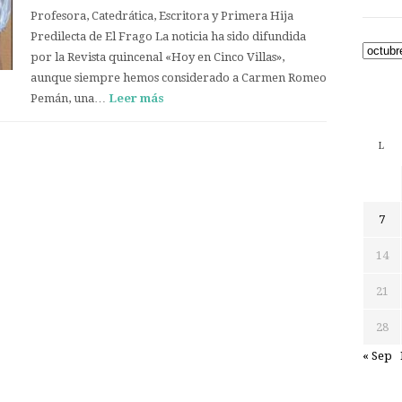
Profesora, Catedrática, Escritora y Primera Hija
Predilecta de El Frago La noticia ha sido difundida
Archiv
por la Revista quincenal «Hoy en Cinco Villas»,
aunque siempre hemos considerado a Carmen Romeo
Pemán, una…
Leer más
L
7
14
21
28
« Sep