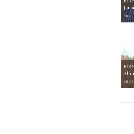
FIR
Jaim
EN 05
FIR
Alfo
EN 03