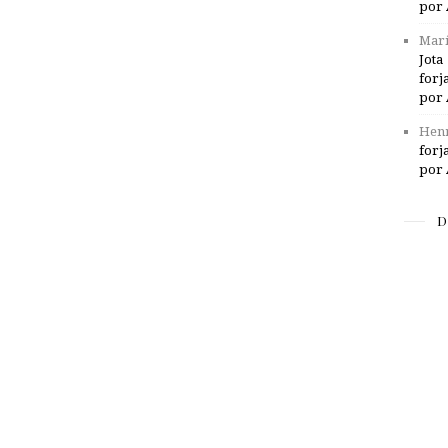
por 
Marí
Jota
forj
por 
Henr
forj
por 
D