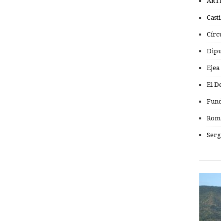
ART
Cast
Círc
Dipu
Ejea
El D
Fund
Romá
Serg