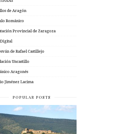
EGUÍAS
illos de Aragón
ulo Románico
tación Provincial de Zaragoza
 Digital
esván de Rafael Castillejo
ación Uncastillo
nico Aragonés
io Jiménez Lacima
POPULAR POSTS