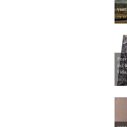
Visi
EN 19
Pres
del 
Vida
EN 31