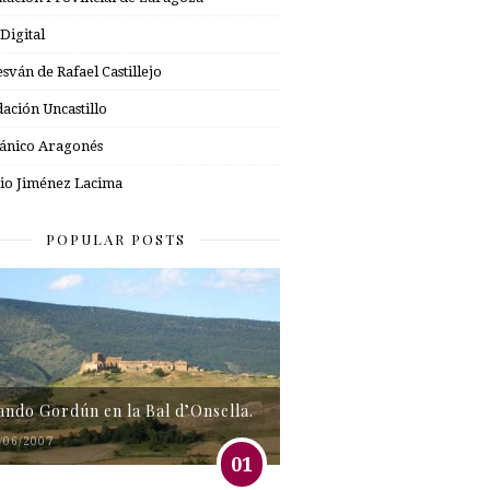
 Digital
esván de Rafael Castillejo
ación Uncastillo
nico Aragonés
io Jiménez Lacima
POPULAR POSTS
tando Gordún en la Bal d’Onsella.
/06/2007
01