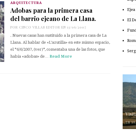
ARQUITECTURA
Adobas para la primera casa
Ejea
del barrio ejeano de La Llana.
El D
POR
CINCO VILLAS EDITOR
EN 13/06/2007
Fund
. Nuevas casas han sustituido a la primera casa de La
Romá
Llana. Al hablar de «L’azutilla» en este mismo espacio,
el *6/6/2007, (ver)*, comentaba una de las fotos, que
Serg
había «adobas» de…
Read More
Visi
EN 19