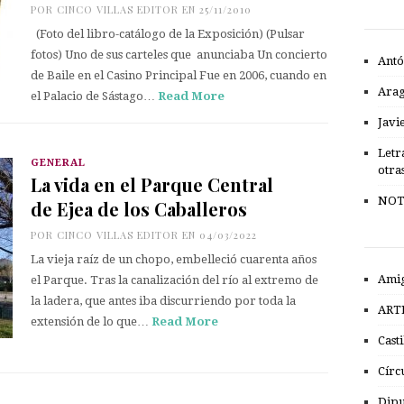
POR
CINCO VILLAS EDITOR
EN 25/11/2010
(Foto del libro-catálogo de la Exposición) (Pulsar
fotos) Uno de sus carteles que anunciaba Un concierto
Antó
de Baile en el Casino Principal Fue en 2006, cuando en
Ara
el Palacio de Sástago…
Read More
Javi
Letr
GENERAL
otra
La vida en el Parque Central
NOT
de Ejea de los Caballeros
POR
CINCO VILLAS EDITOR
EN 04/03/2022
La vieja raíz de un chopo, embelleció cuarenta años
Amig
el Parque. Tras la canalización del río al extremo de
la ladera, que antes iba discurriendo por toda la
ART
extensión de lo que…
Read More
Cast
Círc
Dipu