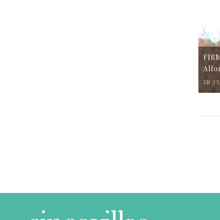
FIR
Alfo
EN 03