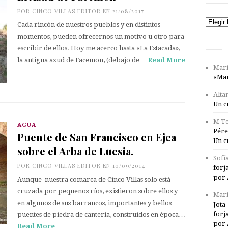
POR
CINCO VILLAS EDITOR
EN 21/08/2017
Catego
Cada rincón de nuestros pueblos y en distintos
momentos, pueden ofrecernos un motivo u otro para
escribir de ellos. Hoy me acerco hasta «La Estacada»,
la antigua azud de Facemon, (debajo de…
Read More
Mari
«Mar
Alta
Un c
M Te
AGUA
Pére
Puente de San Francisco en Ejea
Un c
sobre el Arba de Luesia.
Sofí
POR
CINCO VILLAS EDITOR
EN 10/09/2014
forj
por 
Aunque nuestra comarca de Cinco Villas solo está
cruzada por pequeños ríos, existieron sobre ellos y
Marí
en algunos de sus barrancos, importantes y bellos
Jota
forj
puentes de piedra de cantería, construidos en época…
por 
Read More