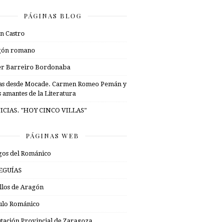
PÁGINAS BLOG
n Castro
gón romano
er Barreiro Bordonaba
as desde Mocade. Carmen Romeo Pemán y
s amantes de la Literatura
ICIAS. "HOY CINCO VILLAS"
PÁGINAS WEB
os del Románico
EGUÍAS
illos de Aragón
ulo Románico
tación Provincial de Zaragoza