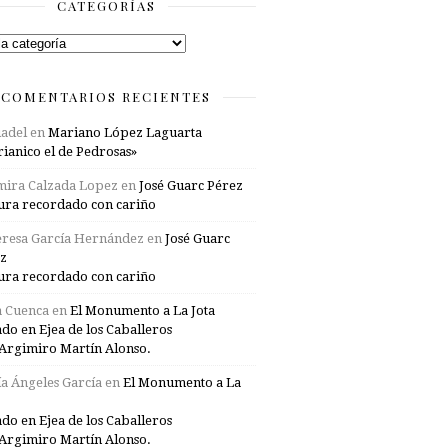
CATEGORÍAS
rías
COMENTARIOS RECIENTES
adel
en
Mariano López Laguarta
ianico el de Pedrosas»
mira Calzada Lopez
en
José Guarc Pérez
ura recordado con cariño
resa García Hernández
en
José Guarc
z
ura recordado con cariño
a Cuenca
en
El Monumento a La Jota
ado en Ejea de los Caballeros
Argimiro Martín Alonso.
a Ángeles García
en
El Monumento a La
ado en Ejea de los Caballeros
Argimiro Martín Alonso.