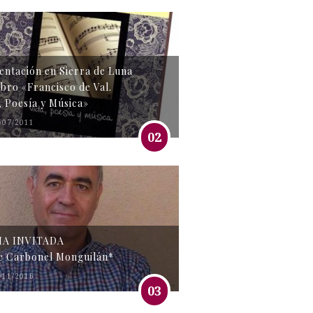
entación en Sierra de Luna
libro «Francisco de Val.
, Poesía y Música»
/07/2011
02
MA INVITADA
e Carbonel Monguilán*
/11/2016
03