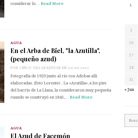
considerar lo…
Read More
L
3
10
AGUA
En el Arba de Biel, "la Azutilla",
17
(pequeño azud)
24
POR
CINCO VILLAS EDITOR
EN 09/06/2007
Fotografía de 1929 junto al río con Adobas allí
31
elaboradas. (foto Lorente) . La «Azutilla», a los pies
« Jun
del barrio de La Llana, la consideraron muy pequeña
cuando se construyó en 1845,…
Read More
AGUA
El Azud de Facemón