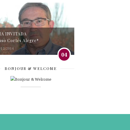
MA INVITADA
nso Cortés Alegre*
/12/2016
04
BONJOUR & WELCOME