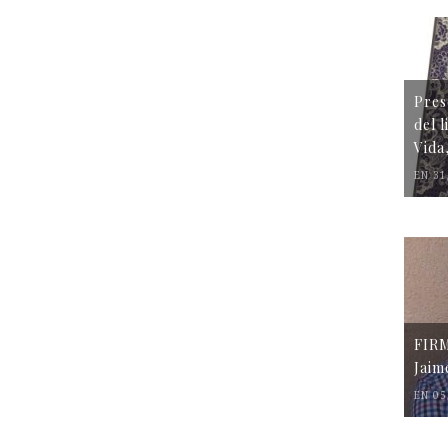
Pres
del 
Vida
EN 31
FIR
Jaim
EN 05