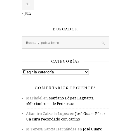
31
« Jun
BUSCADOR
CATEGORÍAS
Categorías
COMENTARIOS RECIENTES
Mariadel
en
Mariano López Laguarta
«Marianico el de Pedrosas»
Altamira Calzada Lopez
en
José Guarc Pérez
Un cura recordado con cariño
M Teresa García Hernández
en
José Guarc