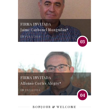
FIRMA INVITADA
Jaime Carbonel Monguilán*
EN 05/11/2016
03
FIRMA INVITADA
Alfonso Cortés Alegre*
EN 03/12/2016
04
BONJOUR & WELCOME