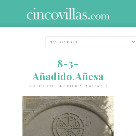
8-3-
Añadido.Añesa
•
•
POR
CINCO VILLAS EDITOR
15/09/2022