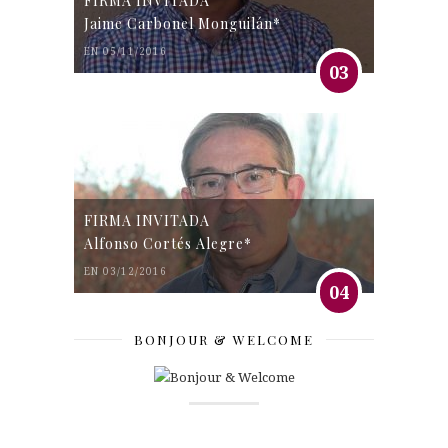
FIRMA INVITADA
Jaime Carbonel Monguilán*
EN 05/11/2016
03
FIRMA INVITADA
Alfonso Cortés Alegre*
EN 03/12/2016
04
BONJOUR & WELCOME