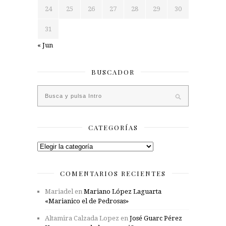
24
25
26
27
28
29
30
31
« Jun
BUSCADOR
CATEGORÍAS
Categorías
COMENTARIOS RECIENTES
Mariadel
en
Mariano López Laguarta
«Marianico el de Pedrosas»
Altamira Calzada Lopez
en
José Guarc Pérez