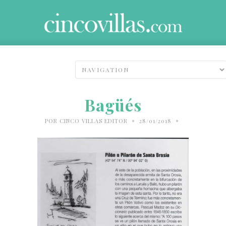
Bagüés
•
•
POR
CINCO VILLAS EDITOR
28/01/2018