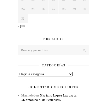
24
25
26
27
28
29
30
31
« Jun
BUSCADOR
CATEGORÍAS
Categorías
COMENTARIOS RECIENTES
Mariadel
en
Mariano López Laguarta
«Marianico el de Pedrosas»