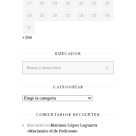
17
18
19
20
21
22
23
24
25
26
27
28
29
30
31
« Jun
BUSCADOR
CATEGORÍAS
Categorías
COMENTARIOS RECIENTES
Mariadel
en
Mariano López Laguarta
«Marianico el de Pedrosas»