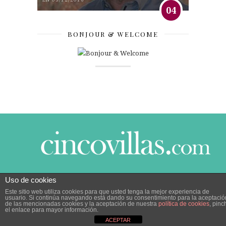
04
BONJOUR & WELCOME
Uso de cookies
© 2014 CINCO VILLAS CONTIGO DESDE EL AÑO
Este sitio web utiliza cookies para que usted tenga la mejor experiencia de
2005.
POLÍTICA DE PRIVACIDAD
|
POLÍTICA DE
usuario. Si continúa navegando está dando su consentimiento para la aceptació
COOKIES
de las mencionadas cookies y la aceptación de nuestra
política de cookies
, pinc
el enlace para mayor información.
ACEPTAR