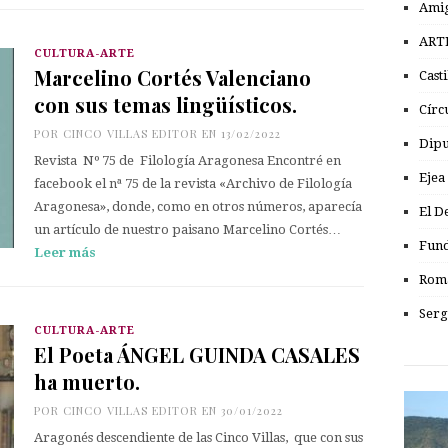
Amig
ART
CULTURA-ARTE
Marcelino Cortés Valenciano
Cast
con sus temas lingüísticos.
Círc
POR
CINCO VILLAS EDITOR
EN 13/02/2022
Dipu
Revista Nº 75 de Filología Aragonesa Encontré en
Ejea
facebook el nª 75 de la revista «Archivo de Filología
Aragonesa», donde, como en otros números, aparecía
El D
un artículo de nuestro paisano Marcelino Cortés…
Fund
Leer más
Romá
Serg
CULTURA-ARTE
El Poeta ÁNGEL GUINDA CASALES
ha muerto.
POR
CINCO VILLAS EDITOR
EN 30/01/2022
Aragonés descendiente de las Cinco Villas, que con sus