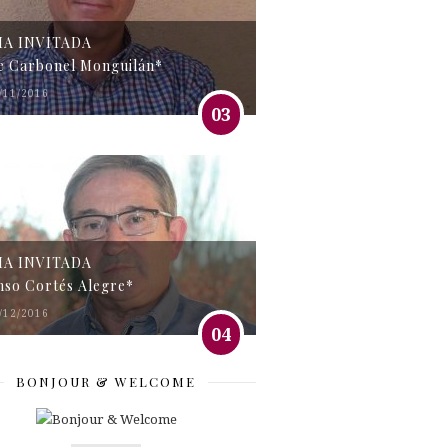
MA INVITADA
e Carbonel Monguilán*
/11/2016
03
MA INVITADA
nso Cortés Alegre*
/12/2016
04
BONJOUR & WELCOME