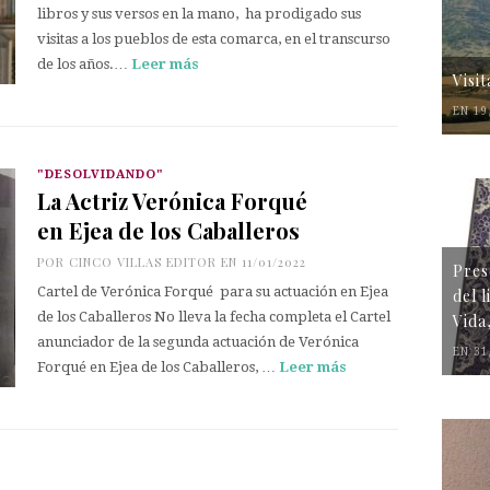
libros y sus versos en la mano, ha prodigado sus
visitas a los pueblos de esta comarca, en el transcurso
de los años.…
Leer más
Visi
EN 19
"DESOLVIDANDO"
La Actriz Verónica Forqué
en Ejea de los Caballeros
POR
CINCO VILLAS EDITOR
EN 11/01/2022
Pres
Cartel de Verónica Forqué para su actuación en Ejea
del 
de los Caballeros No lleva la fecha completa el Cartel
Vida
anunciador de la segunda actuación de Verónica
EN 31
Forqué en Ejea de los Caballeros, …
Leer más