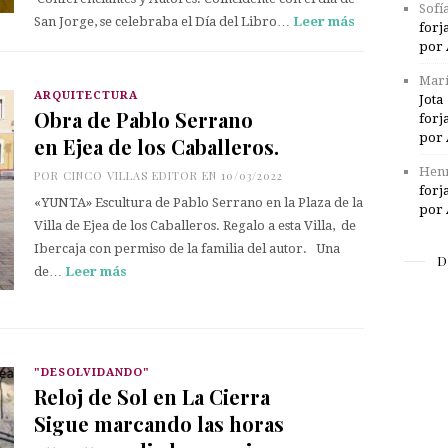
Sofí
San Jorge, se celebraba el Día del Libro…
Leer más
forj
por 
Marí
ARQUITECTURA
Jota
Obra de Pablo Serrano
forj
por 
en Ejea de los Caballeros.
Henr
POR
CINCO VILLAS EDITOR
EN 10/03/2022
forj
«YUNTA» Escultura de Pablo Serrano en la Plaza de la
por 
Villa de Ejea de los Caballeros. Regalo a esta Villa, de
Ibercaja con permiso de la familia del autor. Una
D
de…
Leer más
"DESOLVIDANDO"
Reloj de Sol en La Cierra
Sigue marcando las horas