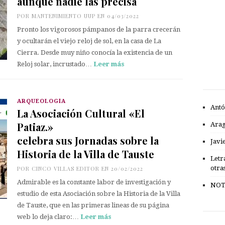
aunque nadie las precisa
POR
MANTENIMIENTO UUP
EN 04/03/2022
Pronto los vigorosos pámpanos de la parra crecerán
y ocultarán el viejo reloj de sol, en la casa de La
Cierra. Desde muy niño conocía la existencia de un
Reloj solar, incrustado…
Leer más
ARQUEOLOGÍA
Antó
La Asociación Cultural «El
Patiaz.»
Ara
celebra sus Jornadas sobre la
Javi
Historia de la Villa de Tauste
Letr
otra
POR
CINCO VILLAS EDITOR
EN 20/02/2022
Admirable es la constante labor de investigación y
NOT
estudio de esta Asociación sobre la Historia de la Villa
de Tauste, que en las primeras lineas de su página
web lo deja claro:…
Leer más