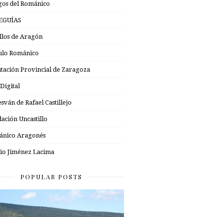
os del Románico
EGUÍAS
illos de Aragón
ulo Románico
tación Provincial de Zaragoza
 Digital
esván de Rafael Castillejo
ación Uncastillo
nico Aragonés
io Jiménez Lacima
POPULAR POSTS