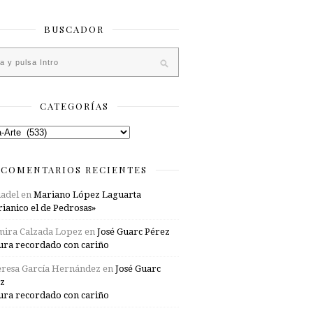
BUSCADOR
CATEGORÍAS
rías
COMENTARIOS RECIENTES
adel
en
Mariano López Laguarta
ianico el de Pedrosas»
mira Calzada Lopez
en
José Guarc Pérez
ura recordado con cariño
resa García Hernández
en
José Guarc
z
ura recordado con cariño