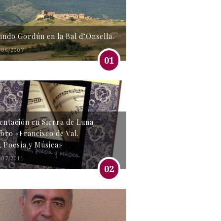
tando Gordún en la Bal d’Onsella.
/06/2007
01
entación en Sierra de Luna
libro «Francisco de Val.
, Poesía y Música»
/07/2011
02