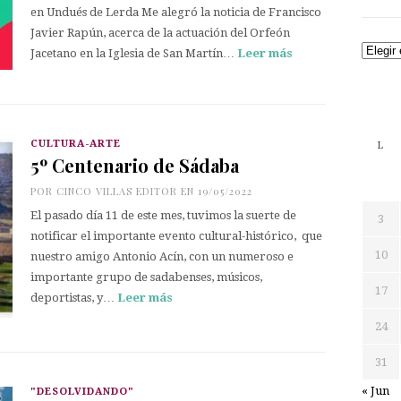
en Undués de Lerda Me alegró la noticia de Francisco
Javier Rapún, acerca de la actuación del Orfeón
Archiv
Jacetano en la Iglesia de San Martín…
Leer más
CULTURA-ARTE
L
5º Centenario de Sádaba
POR
CINCO VILLAS EDITOR
EN 19/05/2022
El pasado día 11 de este mes, tuvimos la suerte de
3
notificar el importante evento cultural-histórico, que
10
nuestro amigo Antonio Acín, con un numeroso e
importante grupo de sadabenses, músicos,
17
deportistas, y…
Leer más
24
31
« Jun
"DESOLVIDANDO"