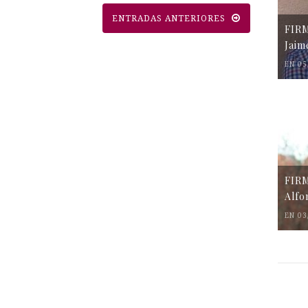
ENTRADAS ANTERIORES
FIR
Jaim
EN 05
FIR
Alfo
EN 03