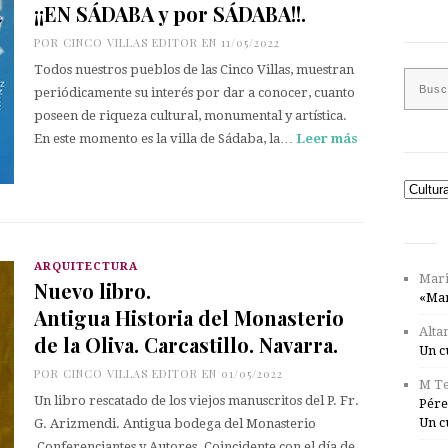
¡¡EN SÁDABA y por SÁDABA!!.
POR
CINCO VILLAS EDITOR
EN 11/05/2022
Todos nuestros pueblos de las Cinco Villas, muestran
periódicamente su interés por dar a conocer, cuanto
poseen de riqueza cultural, monumental y artística.
En este momento es la villa de Sádaba, la…
Leer más
Catego
ARQUITECTURA
Mari
Nuevo libro.
«Mar
Antigua Historia del Monasterio
Alta
de la Oliva. Carcastillo. Navarra.
Un c
POR
CINCO VILLAS EDITOR
EN 01/05/2022
M Te
Un libro rescatado de los viejos manuscritos del P. Fr.
Pére
Un c
G. Arizmendi. Antigua bodega del Monasterio
Conferenciantes y Autores. Coincidente con el día de