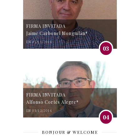
FIRMA INVITADA
Jaime Carbonel Monguilán*
EN 05/11/2016
03
FIRMA INVITADA
Alfonso Cortés Alegre*
EN 03/12/2016
04
BONJOUR & WELCOME