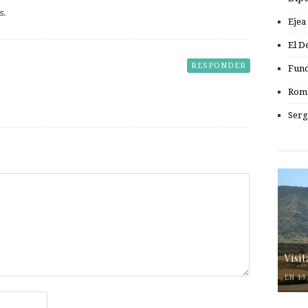
s.
Ejea
El D
RESPONDER
Fund
Romá
Serg
Visi
EN 19