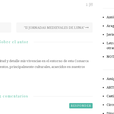
2
Antó
Ara
"II JORNADAS MEDIEVALES DE LUNA"
Javi
Sobre el autor
Letr
otra
NOT
tud y detalle mis vivencias en el entorno de esta Comarca
entos, principalmente culturales, acaecidos en nuestros
Amig
ART
2 comentarios
Cast
Círc
RESPONDER
Dipu