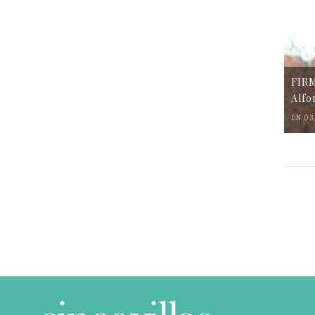
FIR
Alfo
EN 03