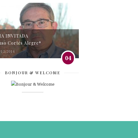
MA INVITADA
nso Cortés Alegre*
/12/2016
04
BONJOUR & WELCOME