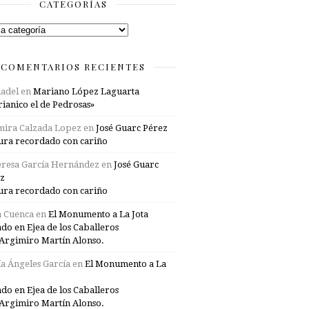
CATEGORÍAS
rías
COMENTARIOS RECIENTES
adel
en
Mariano López Laguarta
ianico el de Pedrosas»
mira Calzada Lopez
en
José Guarc Pérez
ura recordado con cariño
resa García Hernández
en
José Guarc
z
ura recordado con cariño
a Cuenca
en
El Monumento a La Jota
ado en Ejea de los Caballeros
Argimiro Martín Alonso.
a Ángeles García
en
El Monumento a La
ado en Ejea de los Caballeros
Argimiro Martín Alonso.