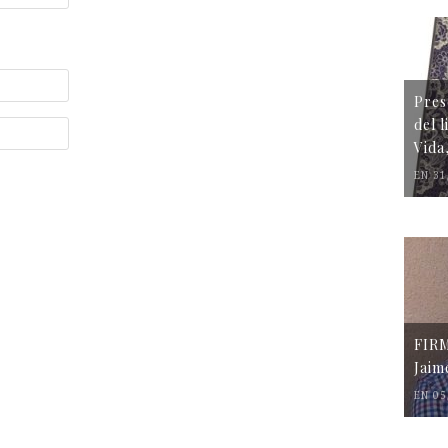
Pres
del 
Vida
EN 31
FIR
Jaim
EN 05