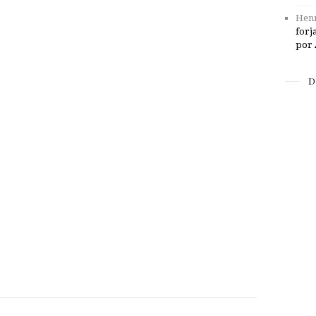
Henr
forj
por 
D