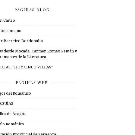
PÁGINAS BLOG
n Castro
gón romano
er Barreiro Bordonaba
as desde Mocade. Carmen Romeo Pemán y
s amantes de la Literatura
ICIAS. "HOY CINCO VILLAS"
PÁGINAS WEB
os del Románico
EGUÍAS
illos de Aragón
ulo Románico
tación Provincial de Zaragoza