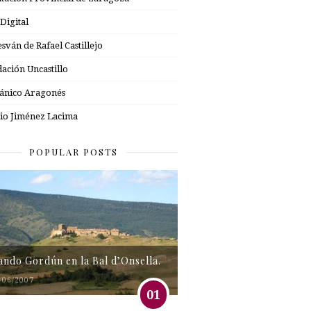
 Digital
esván de Rafael Castillejo
ación Uncastillo
nico Aragonés
io Jiménez Lacima
POPULAR POSTS
tando Gordún en la Bal d’Onsella.
/06/2007
01