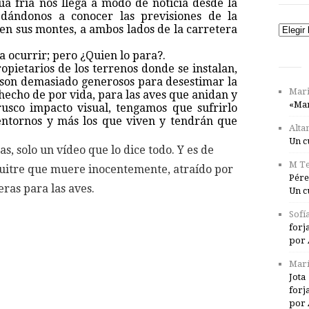
a fría nos llega a modo de noticia desde la
 dándonos a conocer las previsiones de la
en sus montes, a ambos lados de la carretera
Catego
a ocurrir; pero ¿Quien lo para?.
ropietarios de los terrenos donde se instalan,
 son demasiado generosos para desestimar la
Mari
echo de por vida, para las aves que anidan y
«Mar
rusco impacto visual, tengamos que sufrirlo
 entornos y más los que viven y tendrán que
Alta
Un c
, solo un vídeo que lo dice todo. Y es de
M Te
buitre que muere inocentemente, atraído por
Pére
eras para las aves.
Un c
Sofí
forj
por 
Marí
Jota
forj
por 