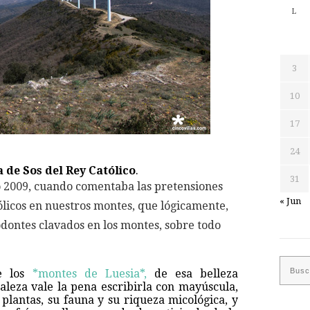
L
3
10
17
24
a de Sos del Rey Católico
.
31
o 2009, cuando comentaba las pretensiones
« Jun
licos en nuestros montes, que lógicamente,
odontes clavados en los montes, sobre todo
e los
*montes de Luesia*
,
de esa belleza
leza vale la pena escribirla con mayúscula,
plantas, su fauna y su riqueza micológica, y