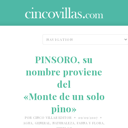
PINSORO, su
nombre proviene
del
«Monte de un solo
pino»
•
•
POR
CINCO VILLAS EDITOR
09/09/2007
AGUA
,
GENERAL
,
NATURALEZA, FAUNA Y FLORA
,