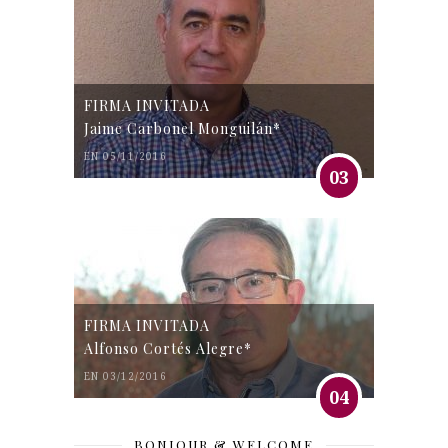
FIRMA INVITADA
Jaime Carbonel Monguilán*
EN 05/11/2016
03
FIRMA INVITADA
Alfonso Cortés Alegre*
EN 03/12/2016
04
BONJOUR & WELCOME