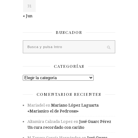
31
« Jun
BUSCADOR
CATEGORÍAS
Categorías
COMENTARIOS RECIENTES
Mariadel
en
Mariano López Laguarta
«Marianico el de Pedrosas»
Altamira Calzada Lopez
en
José Guarc Pérez
Un cura recordado con cariño
M Teresa García Hernández
en
José Guarc