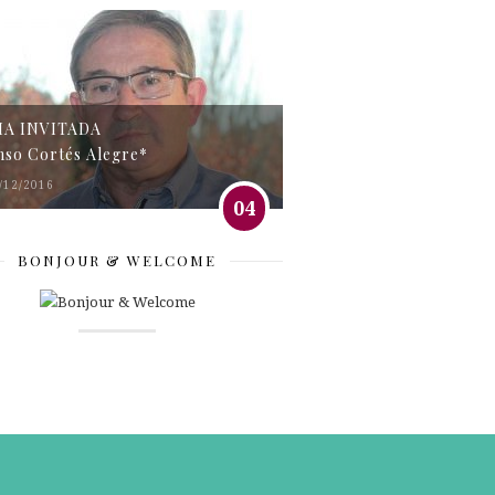
MA INVITADA
nso Cortés Alegre*
/12/2016
04
BONJOUR & WELCOME