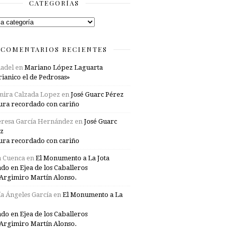
CATEGORÍAS
rías
COMENTARIOS RECIENTES
adel
en
Mariano López Laguarta
ianico el de Pedrosas»
mira Calzada Lopez
en
José Guarc Pérez
ura recordado con cariño
resa García Hernández
en
José Guarc
z
ura recordado con cariño
a Cuenca
en
El Monumento a La Jota
ado en Ejea de los Caballeros
Argimiro Martín Alonso.
a Ángeles García
en
El Monumento a La
ado en Ejea de los Caballeros
Argimiro Martín Alonso.