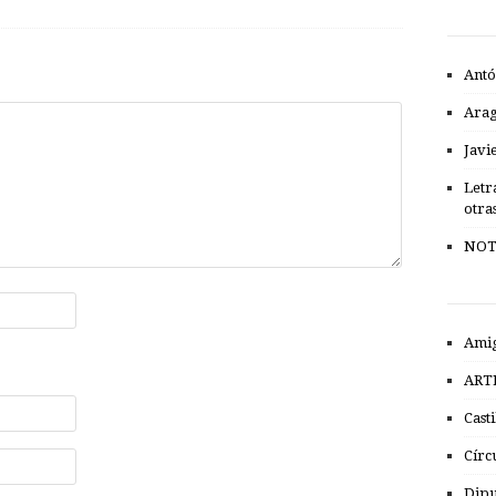
Antó
Ara
Javi
Letr
otra
NOT
Amig
ART
Cast
Círc
Dipu