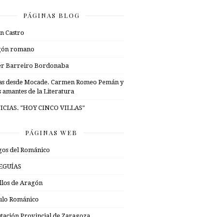
PÁGINAS BLOG
n Castro
gón romano
er Barreiro Bordonaba
as desde Mocade. Carmen Romeo Pemán y
s amantes de la Literatura
ICIAS. "HOY CINCO VILLAS"
PÁGINAS WEB
os del Románico
EGUÍAS
illos de Aragón
ulo Románico
tación Provincial de Zaragoza