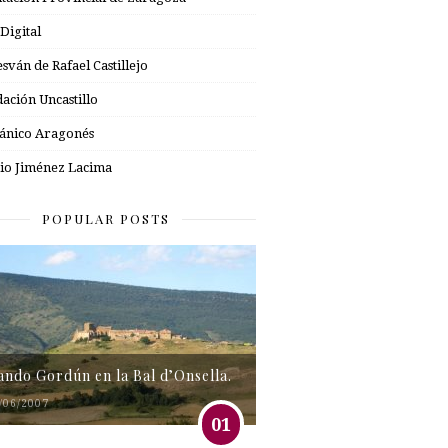
 Digital
esván de Rafael Castillejo
ación Uncastillo
nico Aragonés
io Jiménez Lacima
POPULAR POSTS
tando Gordún en la Bal d’Onsella.
/06/2007
01