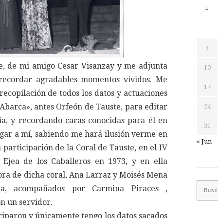
L
3
te, de mi amigo Cesar Visanzay y me adjunta
10
recordar agradables momentos vividos. Me
17
recopilación de todos los datos y actuaciones
Abarca», antes Orfeón de Tauste, para editar
24
ia, y recordando caras conocidas para él en
31
legar a mí, sabiendo me hará ilusión verme en
« Jun
 participación de la Coral de Tauste, en el IV
 Ejea de los Caballeros en 1973, y en ella
ora de dicha coral, Ana Larraz y Moisés Mena
na, acompañados por Carmina Piraces ,
on un servidor.
ciparon y únicamente tengo los datos sacados