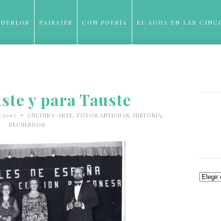
PUEBLOS
PAISAJES
CON POESÍA
EL AGUA EN LAS CINC
BLOG
ste y para Tauste
•
/2007
CULTURA-ARTE
,
FOTOS ANTIGUAS
,
HISTORIA
,
RECUERDOS
Archiv