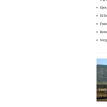
Ejea
El D
Fund
Romá
Serg
Visi
EN 19