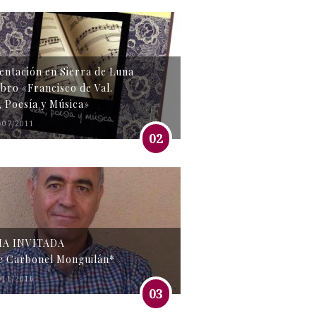
entación en Sierra de Luna
libro «Francisco de Val.
, Poesía y Música»
/07/2011
02
MA INVITADA
e Carbonel Monguilán*
/11/2016
03