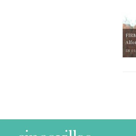
FIR
Alfo
EN 03