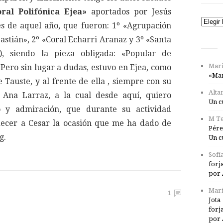
ral Polifónica Ejea»
aportados por Jesús
Catego
 de aquel año, que fueron: 1º «Agrupación
bastián», 2º «Coral Echarri Aranaz y 3º «Santa
a), siendo la pieza obligada: «Popular de
Mari
Pero sin lugar a dudas, estuvo en Ejea, como
«Mar
e Tauste, y al frente de ella , siempre con su
Alta
z, Ana Larraz, a la cual desde aquí, quiero
Un c
o y admiración, que durante su actividad
M Te
adecer a Cesar la ocasión que me ha dado de
Pére
g.
Un c
Sofí
forj
por 
Marí
1
Jota
forj
por 