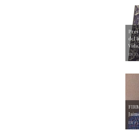
Pres
del 
Vida
EN 31
FIR
Jaim
EN 05