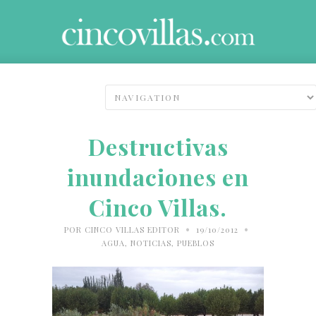
Destructivas
inundaciones en
Cinco Villas.
•
•
POR
CINCO VILLAS EDITOR
19/10/2012
AGUA
,
NOTICIAS
,
PUEBLOS