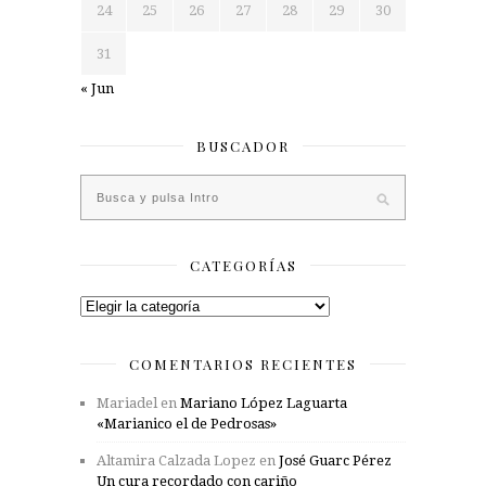
24
25
26
27
28
29
30
31
« Jun
BUSCADOR
CATEGORÍAS
Categorías
COMENTARIOS RECIENTES
Mariadel
en
Mariano López Laguarta
«Marianico el de Pedrosas»
Altamira Calzada Lopez
en
José Guarc Pérez
Un cura recordado con cariño