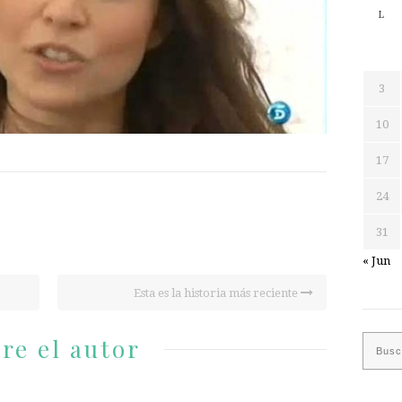
L
3
10
17
24
31
« Jun
Esta es la historia más reciente
re el autor