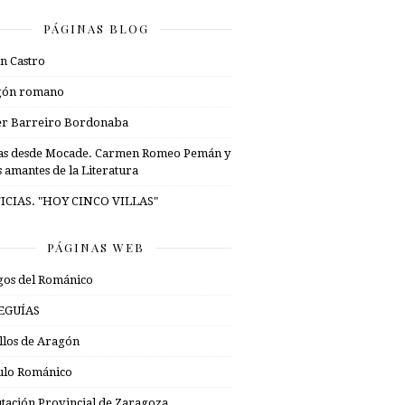
PÁGINAS BLOG
n Castro
gón romano
er Barreiro Bordonaba
as desde Mocade. Carmen Romeo Pemán y
s amantes de la Literatura
ICIAS. "HOY CINCO VILLAS"
PÁGINAS WEB
os del Románico
EGUÍAS
illos de Aragón
ulo Románico
tación Provincial de Zaragoza