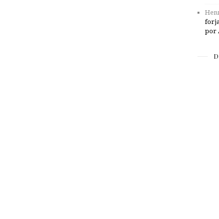
Henr
forj
por 
D