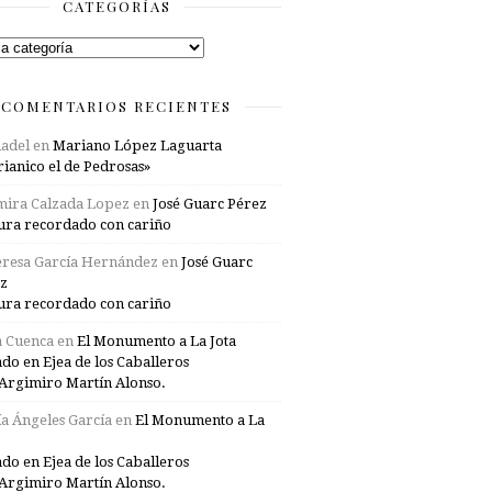
CATEGORÍAS
rías
COMENTARIOS RECIENTES
adel
en
Mariano López Laguarta
ianico el de Pedrosas»
mira Calzada Lopez
en
José Guarc Pérez
ura recordado con cariño
resa García Hernández
en
José Guarc
z
ura recordado con cariño
a Cuenca
en
El Monumento a La Jota
ado en Ejea de los Caballeros
Argimiro Martín Alonso.
a Ángeles García
en
El Monumento a La
ado en Ejea de los Caballeros
Argimiro Martín Alonso.