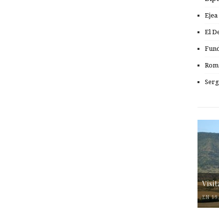
Ejea
El D
Fund
Romá
Serg
Visi
EN 19