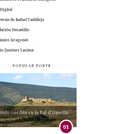
 Digital
esván de Rafael Castillejo
ación Uncastillo
nico Aragonés
io Jiménez Lacima
POPULAR POSTS
tando Gordún en la Bal d’Onsella.
/06/2007
01