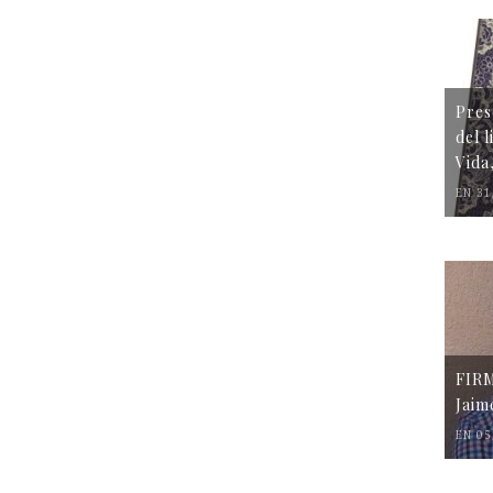
Pres
del 
Vida
EN 31
FIR
Jaim
EN 05