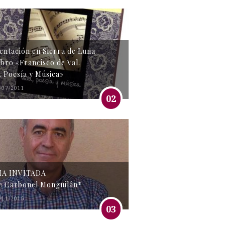
entación en Sierra de Luna
libro «Francisco de Val.
, Poesía y Música»
/07/2011
02
MA INVITADA
e Carbonel Monguilán*
/11/2016
03