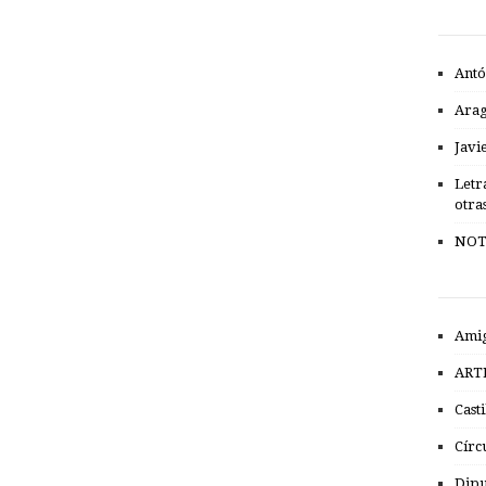
Antó
Ara
Javi
Letr
otra
NOT
Amig
ART
Cast
Círc
Dipu