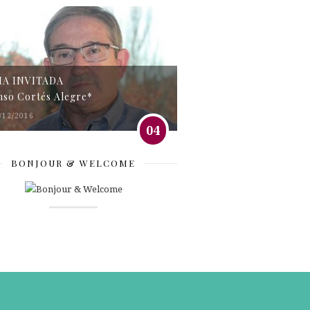
MA INVITADA
nso Cortés Alegre*
/12/2016
04
BONJOUR & WELCOME