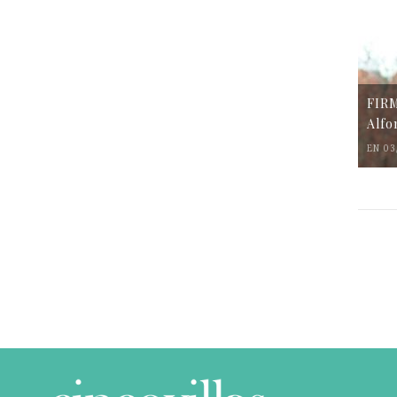
FIR
Alfo
EN 03