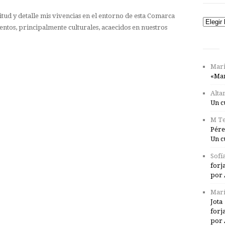
tud y detalle mis vivencias en el entorno de esta Comarca
Catego
entos, principalmente culturales, acaecidos en nuestros
Mari
«Mar
Alta
Un c
M Te
Pére
Un c
Sofí
forj
por 
Marí
Jota
forj
por 