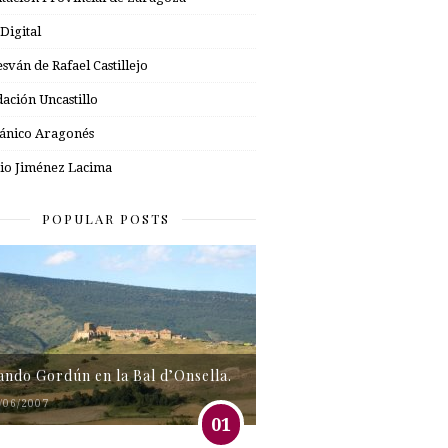
 Digital
esván de Rafael Castillejo
ación Uncastillo
nico Aragonés
io Jiménez Lacima
POPULAR POSTS
tando Gordún en la Bal d’Onsella.
/06/2007
01