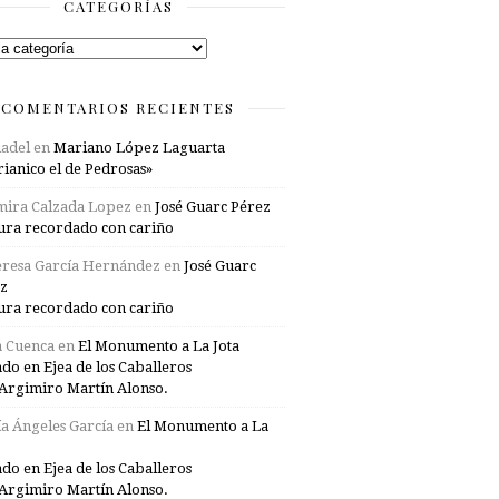
CATEGORÍAS
rías
COMENTARIOS RECIENTES
adel
en
Mariano López Laguarta
ianico el de Pedrosas»
mira Calzada Lopez
en
José Guarc Pérez
ura recordado con cariño
resa García Hernández
en
José Guarc
z
ura recordado con cariño
a Cuenca
en
El Monumento a La Jota
ado en Ejea de los Caballeros
Argimiro Martín Alonso.
a Ángeles García
en
El Monumento a La
ado en Ejea de los Caballeros
Argimiro Martín Alonso.