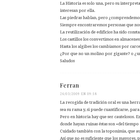
La Historia es solo una, pero su interpreta
interesan por ella.
Las piedras hablan, pero ¿comprendemos
Siempre encontraremos personas que nos d
La reutilización de edificios ha sido consta
Los castillos los convertimos en almacenes
Hasta los algibes los cambiamos por carce
¿Por que no un molino por gigante? o ¿u
Saludos
Ferran
26/03/2009 EN 09:18
La recogida de tradición oral es una her
sea su rama y, si puede cuantificarse, para
Pero en historia hay que ser cautelosos. 
donde hayan ruinas éstas son «del tiempo 
Cuidado también con la toponímia, que au
Así que no es suficiente que los mayores,