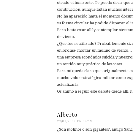
oteado el horizonte. Te puedo decir que 
construcción, aunque faltan muchos inter
No ha aparecido hasta el momento document
su forma circular ha podido disparar el 
Pero basta estar allí y contemplar atenta
de viento.
¿Que fue reutilizado? Probablemente sí, n
en broma- montar un molino de viento… pu
una empresa económica suicida y nuestros
un sentido muy práctico de las cosas.
Para mí queda claro que originalmente esa
mucho valor estratégico-militar como ex
actualizarla.
Os animo a seguir este debate desde allí, 
Alberto
27/03/2009 EN 08:19
¿Son molinos o son gigantes?, amigo Sanc