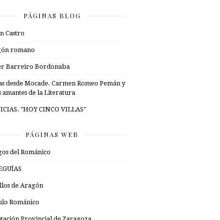
PÁGINAS BLOG
n Castro
gón romano
er Barreiro Bordonaba
as desde Mocade. Carmen Romeo Pemán y
s amantes de la Literatura
ICIAS. "HOY CINCO VILLAS"
PÁGINAS WEB
os del Románico
EGUÍAS
illos de Aragón
ulo Románico
tación Provincial de Zaragoza