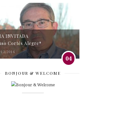
MA INVITADA
nso Cortés Alegre*
/12/2016
04
BONJOUR & WELCOME