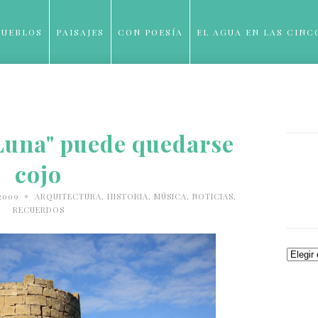
PUEBLOS
PAISAJES
CON POESÍA
EL AGUA EN LAS CINC
BLOG
 Luna" puede quedarse
cojo
•
/2009
ARQUITECTURA
,
HISTORIA
,
MÚSICA
,
NOTICIAS
,
RECUERDOS
Archiv