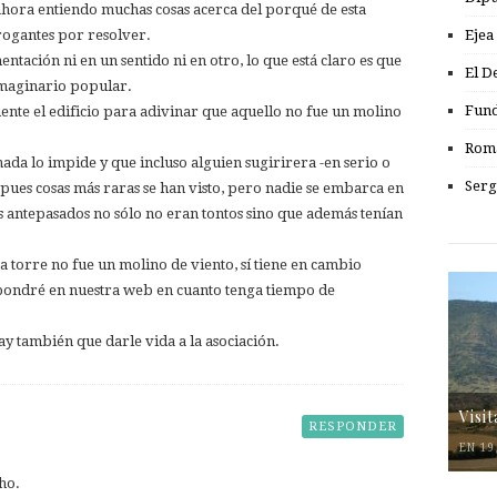
ahora entiendo muchas cosas acerca del porqué de esta
Ejea
rogantes por resolver.
ación ni en un sentido ni en otro, lo que está claro es que
El D
imaginario popular.
Fund
mente el edificio para adivinar que aquello no fue un molino
Romá
ada lo impide y que incluso alguien sugirirera -en serio o
Serg
es cosas más raras se han visto, pero nadie se embarca en
 antepasados no sólo no eran tontos sino que además tenían
 torre no fue un molino de viento, sí tiene en cambio
pondré en nuestra web en cuanto tenga tiempo de
hay también que darle vida a la asociación.
Visi
RESPONDER
EN 19
ho.