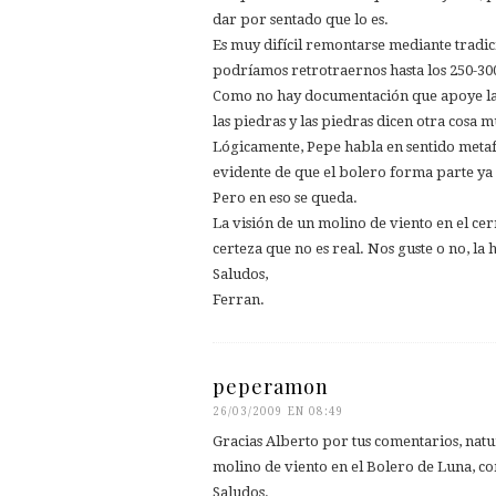
dar por sentado que lo es.
Es muy difícil remontarse mediante tradi
podríamos retrotraernos hasta los 250-30
Como no hay documentación que apoye la e
las piedras y las piedras dicen otra cosa m
Lógicamente, Pepe habla en sentido metafó
evidente de que el bolero forma parte ya d
Pero en eso se queda.
La visión de un molino de viento en el c
certeza que no es real. Nos guste o no, la hi
Saludos,
Ferran.
peperamon
26/03/2009 EN 08:49
Gracias Alberto por tus comentarios, nat
molino de viento en el Bolero de Luna, 
Saludos.