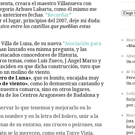
esenta, creara el maestro Villanueva con
Gregorio Arbues Labarta, como él mismo me
Catego
n anteriores fechas.
*Recordar*
r el lugar, principios del 2007, deje mi duda:
sivo entre los castillos que pueblan estas
Mari
 Villa de Luna, de su nueva
*Asociación para
«Mar
an lanzado esa misma pregunta, y las
stacados conocedores de Historia,
Alta
otros temas, como Luís Zueco, J.Ángel Marzo y
Un c
oinciden en que dicha construcción, tuvo que
no un molino de viento.
M Te
ero de Luna»
, que es bonito, encajaba muy
Pére
 de viento»
, como lo demuestran cantando y
Un c
 nuestra comarca, sino en otros lugares,
Sofí
ta de los Centros Aragoneses de Badalona y
forj
por 
servar lo que tenemos y mejorarlo en lo
Marí
su nombre y en la letra del bolero, unir a la
Jota
mas de su entorno, sus cruces o peirones, sus
forj
por 
bién se lo merecen, como esta Torre Vigía,