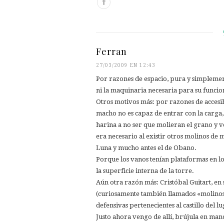
Ferran
27/03/2009 EN 12:43
Por razones de espacio, pura y simplement
ni la maquinaria necesaria para su funci
Otros motivos más: por razones de accesi
macho no es capaz de entrar con la carga,
harina a no ser que molieran el grano y v
era necesario al existir otros molinos de
Luna y mucho antes el de Obano.
Porque los vanos tenían plataformas en lo
la superficie interna de la torre.
Aún otra razón más: Cristóbal Guitart, en 
(curiosamente también llamados «molinos 
defensivas pertenecientes al castillo del l
Justo ahora vengo de allí, brújula en man