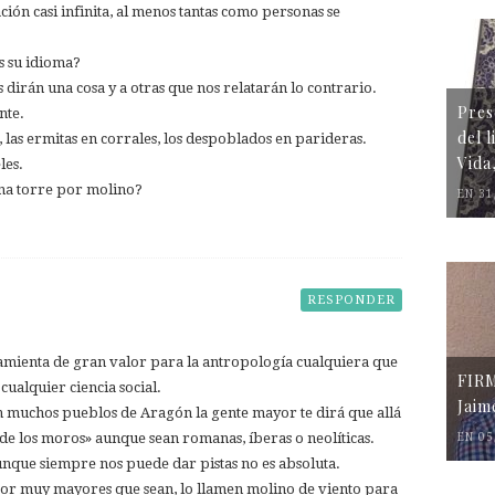
ción casi infinita, al menos tantas como personas se
 su idioma?
irán una cosa y a otras que nos relatarán lo contrario.
Pres
nte.
del 
, las ermitas en corrales, los despoblados en parideras.
Vida
les.
na torre por molino?
EN 31
RESPONDER
ramienta de gran valor para la antropología cualquiera que
FIR
 cualquier ciencia social.
Jaim
En muchos pueblos de Aragón la gente mayor te dirá que allá
de los moros» aunque sean romanas, íberas o neolíticas.
EN 05
nque siempre nos puede dar pistas no es absoluta.
 por muy mayores que sean, lo llamen molino de viento para