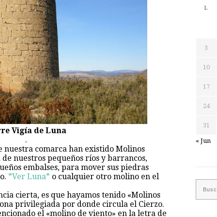
L
3
10
17
24
31
re Vigía de Luna
.
« Jun
de nuestra comarca han existido Molinos
 de nuestros pequeños ríos y barrancos,
ueños embalses, para mover sus piedras
no.
*Ver Luna*
o cualquier otro molino en el
ncia cierta, es que hayamos tenido «Molinos
ona privilegiada por donde circula el Cierzo.
encionado el «molino de viento» en la letra de