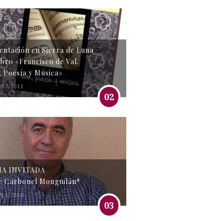
entación en Sierra de Luna
libro «Francisco de Val.
, Poesía y Música»
/07/2011
02
MA INVITADA
e Carbonel Monguilán*
/11/2016
03