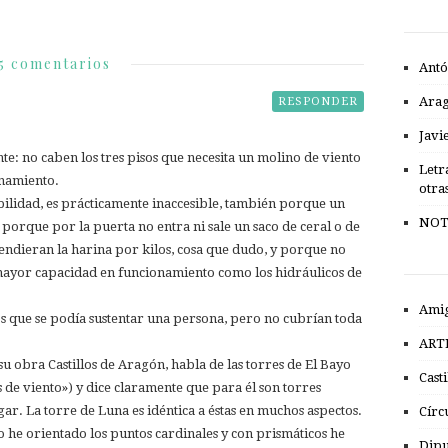
5 comentarios
Antó
Ara
RESPONDER
Javi
e: no caben los tres pisos que necesita un molino de viento
Letr
onamiento.
otra
bilidad, es prácticamente inaccesible, también porque un
NOT
 porque por la puerta no entra ni sale un saco de ceral o de
endieran la harina por kilos, cosa que dudo, y porque no
 mayor capacidad en funcionamiento como los hidráulicos de
Amig
s que se podía sustentar una persona, pero no cubrían toda
ART
su obra Castillos de Aragón, habla de las torres de El Bayo
Cast
de viento») y dice claramente que para él son torres
ugar. La torre de Luna es idéntica a éstas en muchos aspectos.
Círc
o he orientado los puntos cardinales y con prismáticos he
Dipu