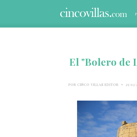
El "Bolero de
•
POR
CINCO VILLAS EDITOR
25/03