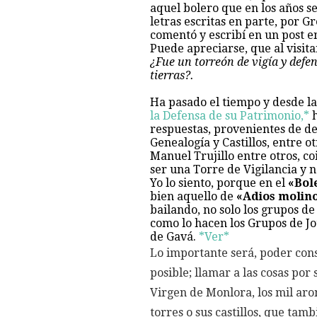
aquel bolero que en los años s
letras escritas en parte, por 
comentó y escribí en un post e
Puede apreciarse, que al visita
¿Fue un torreón de vigía y defen
tierras?.
Ha pasado el tiempo y desde la
la Defensa de su Patrimonio,*
h
respuestas, provenientes de de
Genealogía y Castillos, entre 
Manuel Trujillo entre otros, c
ser una Torre de Vigilancia y 
Yo lo siento, porque en el
«Bol
bien aquello de
«Adios molino
bailando, no solo los grupos de
como lo hacen los Grupos de Jo
de Gavá.
*Ver*
Lo importante será, poder con
posible; llamar a las cosas por 
Virgen de Monlora, los mil aro
torres o sus castillos, que tam