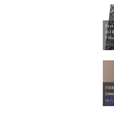
Pres
del 
Vida
EN 31
FIR
Jaim
EN 05