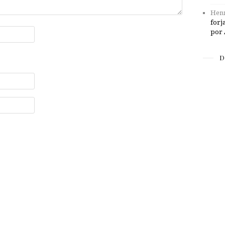
Henr
forj
por 
D