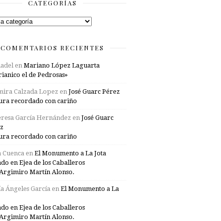
CATEGORÍAS
rías
COMENTARIOS RECIENTES
adel
en
Mariano López Laguarta
ianico el de Pedrosas»
mira Calzada Lopez
en
José Guarc Pérez
ura recordado con cariño
resa García Hernández
en
José Guarc
z
ura recordado con cariño
a Cuenca
en
El Monumento a La Jota
ado en Ejea de los Caballeros
Argimiro Martín Alonso.
a Ángeles García
en
El Monumento a La
ado en Ejea de los Caballeros
Argimiro Martín Alonso.