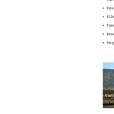
Ejea
El D
Fund
Romá
Serg
Visi
EN 19