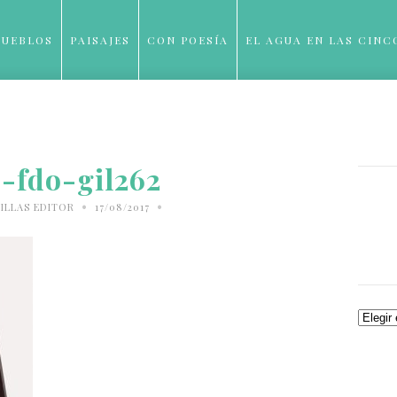
PUEBLOS
PAISAJES
CON POESÍA
EL AGUA EN LAS CINC
BLOG
o-fdo-gil262
•
•
ILLAS EDITOR
17/08/2017
Archiv