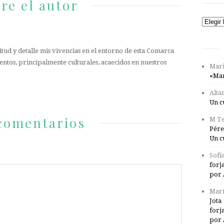
re el autor
Catego
tud y detalle mis vivencias en el entorno de esta Comarca
entos, principalmente culturales, acaecidos en nuestros
Mari
«Mar
Alta
Un c
comentarios
M Te
Pére
Un c
Sofí
forj
por 
Marí
Jota
forj
por 