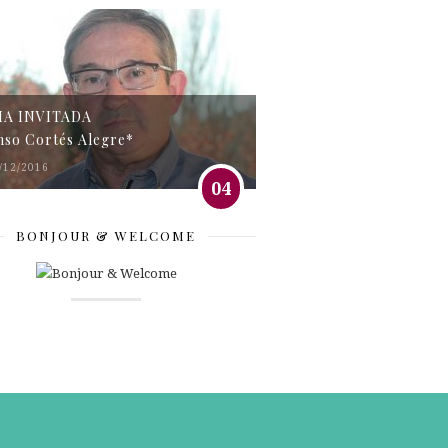
MA INVITADA
nso Cortés Alegre*
/12/2016
04
BONJOUR & WELCOME