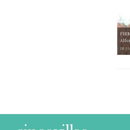
FIR
Alfo
EN 03