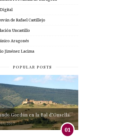
 Digital
esván de Rafael Castillejo
ación Uncastillo
nico Aragonés
io Jiménez Lacima
POPULAR POSTS
tando Gordún en la Bal d’Onsella.
/06/2007
01