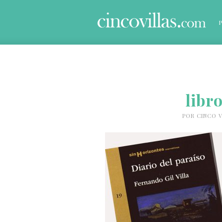
libr
POR
CINCO V