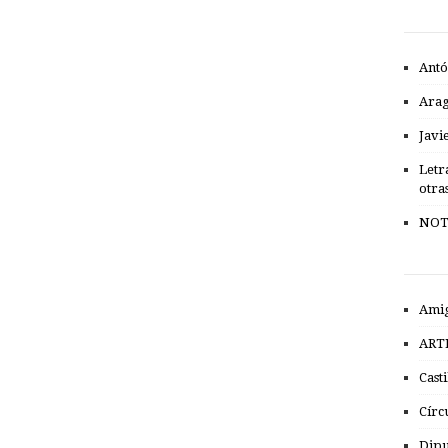
Antó
Ara
Javi
Letr
otra
NOT
Amig
ART
Cast
Círc
Dipu