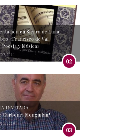
entación en Sierra de Luna
libro «Francisco de Val.
, Poesía y Música»
/07/2011
02
MA INVITADA
e Carbonel Monguilán*
/11/2016
03