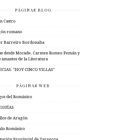
PÁGINAS BLOG
n Castro
gón romano
er Barreiro Bordonaba
as desde Mocade. Carmen Romeo Pemán y
s amantes de la Literatura
ICIAS. "HOY CINCO VILLAS"
PÁGINAS WEB
os del Románico
EGUÍAS
illos de Aragón
ulo Románico
tación Provincial de Zaragoza