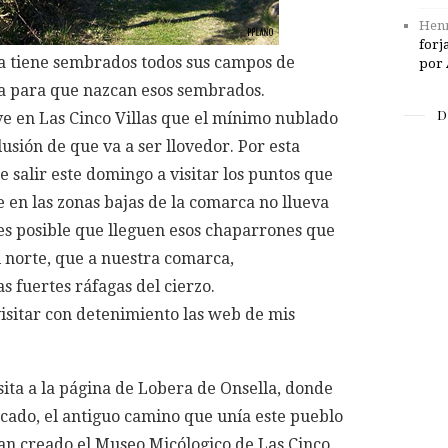
Henr
forj
a tiene sembrados todos sus campos de
por 
ia para que nazcan esos sembrados.
D
e en Las Cinco Villas que el mínimo nublado
lusión de que va a ser llovedor. Por esta
 salir este domingo a visitar los puntos que
e en las zonas bajas de la comarca no llueva
, es posible que lleguen esos chaparrones que
l norte, que a nuestra comarca,
s fuertes ráfagas del cierzo.
visitar con detenimiento las web de mis
sita a la página de Lobera de Onsella, donde
ado, el antiguo camino que unía este pueblo
an creado el Museo Micólogico de Las Cinco