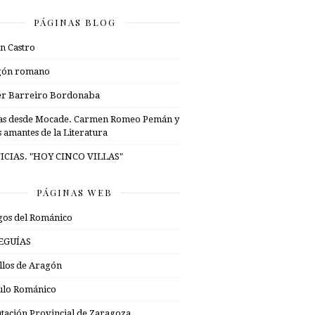
PÁGINAS BLOG
n Castro
gón romano
er Barreiro Bordonaba
as desde Mocade. Carmen Romeo Pemán y
s amantes de la Literatura
ICIAS. "HOY CINCO VILLAS"
PÁGINAS WEB
os del Románico
EGUÍAS
illos de Aragón
ulo Románico
tación Provincial de Zaragoza