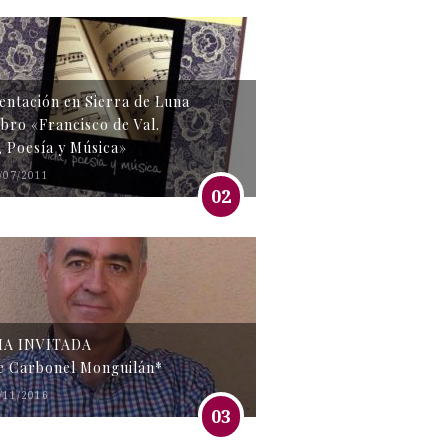
entación en Sierra de Luna
libro «Francisco de Val.
, Poesía y Música»
/07/2011
02
MA INVITADA
e Carbonel Monguilán*
/11/2016
03