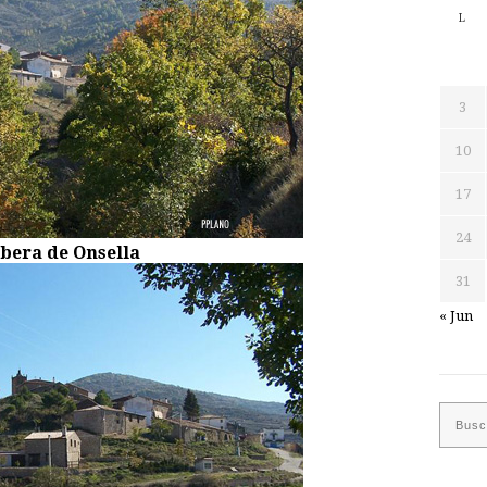
L
3
10
17
24
bera de Onsella
31
« Jun