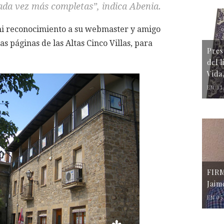
cada vez más completas”, indica Abenia.
mi reconocimiento a su webmaster y amigo
s páginas de las Altas Cinco Villas, para
Pres
del 
Vida
EN 31
FIR
Jaim
EN 05