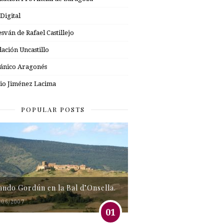
 Digital
esván de Rafael Castillejo
ación Uncastillo
nico Aragonés
io Jiménez Lacima
POPULAR POSTS
tando Gordún en la Bal d’Onsella.
/06/2007
01