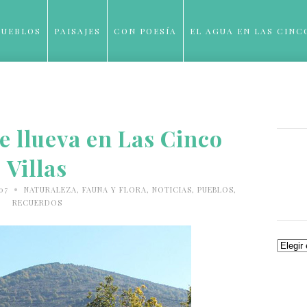
PUEBLOS
PAISAJES
CON POESÍA
EL AGUA EN LAS CINC
BLOG
 llueva en Las Cinco
Villas
•
007
NATURALEZA, FAUNA Y FLORA
,
NOTICIAS
,
PUEBLOS
,
RECUERDOS
Archiv