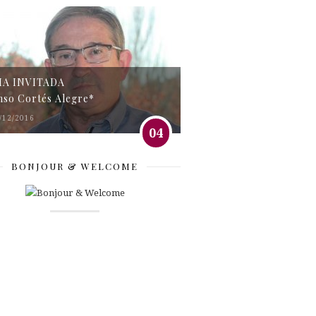
MA INVITADA
nso Cortés Alegre*
/12/2016
04
BONJOUR & WELCOME