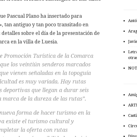
que Pascual Plano ha insertado para
Antó
 tan antiguo y tan poco transitado en
Ara
 detalles sobre el día de la presentación de
rca en la villa de Luesia.
Javi
Letr
de Promoción Turística de la Comarca
otra
a que los veintiún senderos marcados
NOT
s que vienen señaladas en la topoguía
ficultad es muy variada. Hay rutas
 deportivas que llegan a durar seis
Amig
 marca de la dureza de las rutas”.
ART
 nueva forma de hacer turismo en la
Cast
a existe el turismo cultural y
Círc
pletar la oferta con rutas
Dipu