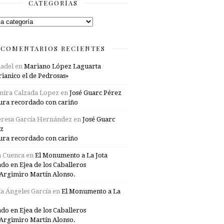
CATEGORÍAS
rías
COMENTARIOS RECIENTES
adel
en
Mariano López Laguarta
ianico el de Pedrosas»
mira Calzada Lopez
en
José Guarc Pérez
ura recordado con cariño
resa García Hernández
en
José Guarc
z
ura recordado con cariño
a Cuenca
en
El Monumento a La Jota
ado en Ejea de los Caballeros
Argimiro Martín Alonso.
a Ángeles García
en
El Monumento a La
ado en Ejea de los Caballeros
Argimiro Martín Alonso.