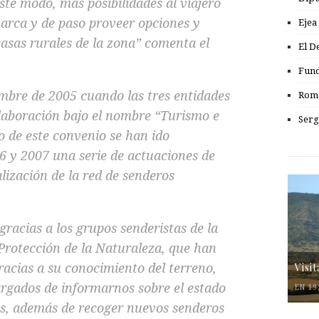
te modo, más posibilidades al viajero
arca y de paso proveer opciones y
Ejea
casas rurales de la zona” comenta el
El D
Fund
embre de 2005 cuando las tres entidades
Romá
laboración bajo el nombre “Turismo e
Serg
ro de este convenio se han ido
06 y 2007 una serie de actuaciones de
alización de la red de senderos
 gracias a los grupos senderistas de la
Protección de la Naturaleza, que han
gracias a su conocimiento del terreno,
Visi
argados de informarnos sobre el estado
EN 19
as, además de recoger nuevos senderos