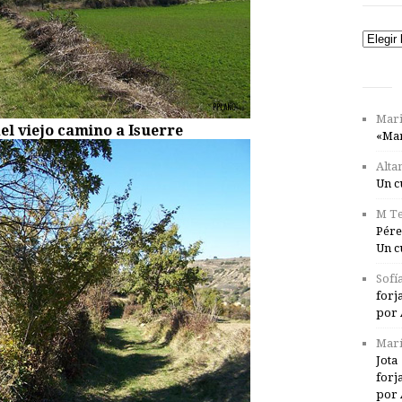
Catego
Mari
l viejo camino a Isuerre
«Mar
Alta
Un c
M Te
Pére
Un c
Sofí
forj
por 
Marí
Jota
forj
por 