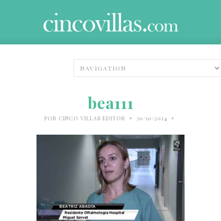
bea111
•
•
POR
CINCO VILLAS EDITOR
30/10/2014