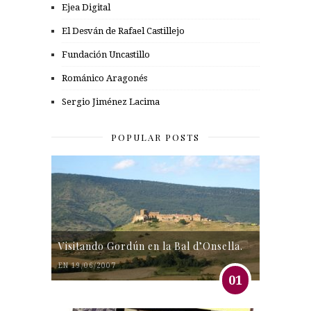
Ejea Digital
El Desván de Rafael Castillejo
Fundación Uncastillo
Románico Aragonés
Sergio Jiménez Lacima
POPULAR POSTS
Visitando Gordún en la Bal d’Onsella.
EN 19/06/2007
01