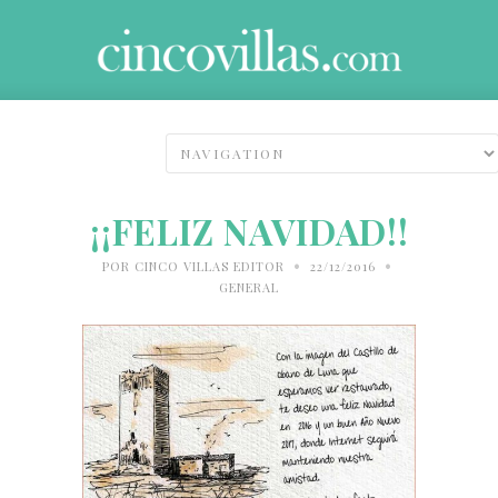
¡¡FELIZ NAVIDAD!!
•
•
POR
CINCO VILLAS EDITOR
22/12/2016
GENERAL