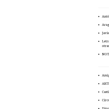
Antó
Ara
Javi
Letr
otra
NOT
Amig
ART
Cast
Círc
Dipu