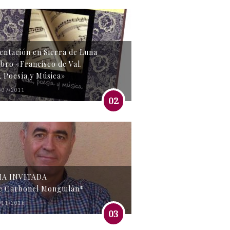
entación en Sierra de Luna
libro «Francisco de Val.
, Poesía y Música»
/07/2011
02
MA INVITADA
e Carbonel Monguilán*
/11/2016
03