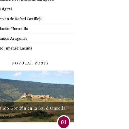
 Digital
esván de Rafael Castillejo
ación Uncastillo
nico Aragonés
io Jiménez Lacima
POPULAR POSTS
tando Gordún en la Bal d’Onsella.
/06/2007
01