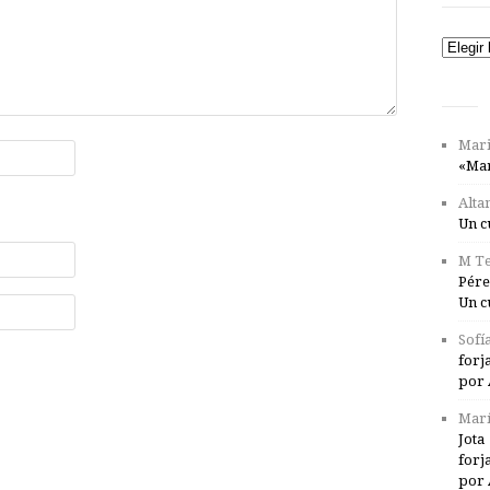
Catego
Mari
«Mar
Alta
Un c
M Te
Pére
Un c
Sofí
forj
por 
Marí
Jota
forj
por 