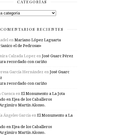
CATEGORÍAS
rías
COMENTARIOS RECIENTES
adel
en
Mariano López Laguarta
ianico el de Pedrosas»
mira Calzada Lopez
en
José Guarc Pérez
ura recordado con cariño
resa García Hernández
en
José Guarc
z
ura recordado con cariño
a Cuenca
en
El Monumento a La Jota
ado en Ejea de los Caballeros
Argimiro Martín Alonso.
a Ángeles García
en
El Monumento a La
ado en Ejea de los Caballeros
Argimiro Martín Alonso.