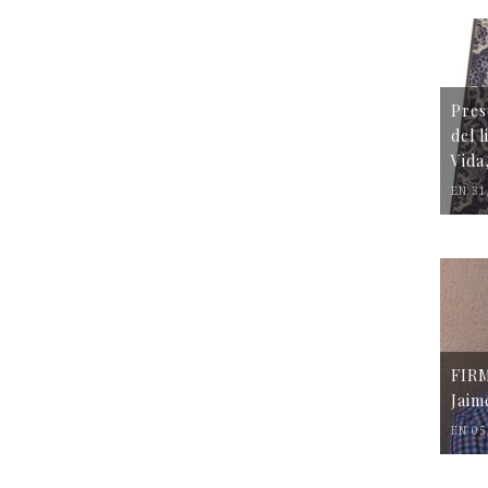
Pres
del 
Vida
EN 31
FIR
Jaim
EN 05