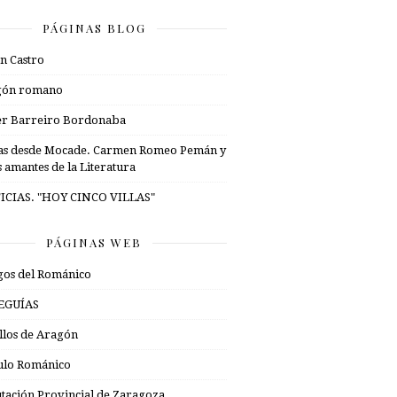
PÁGINAS BLOG
n Castro
gón romano
er Barreiro Bordonaba
as desde Mocade. Carmen Romeo Pemán y
s amantes de la Literatura
ICIAS. "HOY CINCO VILLAS"
PÁGINAS WEB
os del Románico
EGUÍAS
illos de Aragón
ulo Románico
tación Provincial de Zaragoza