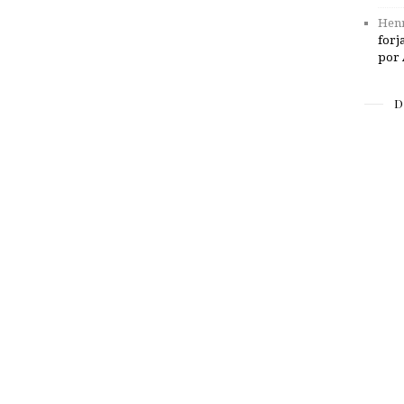
Henr
forj
por 
D