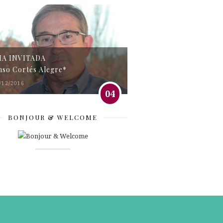
MA INVITADA
nso Cortés Alegre*
/12/2016
04
BONJOUR & WELCOME