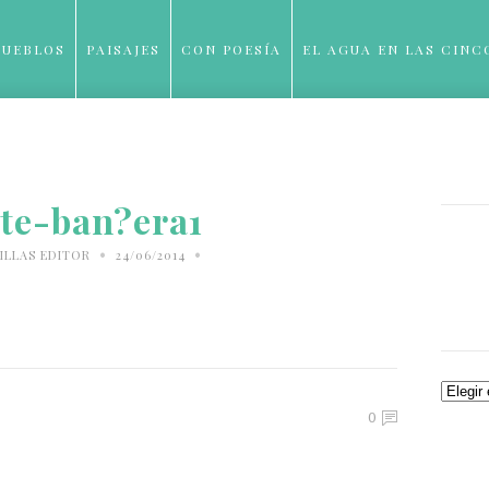
PUEBLOS
PAISAJES
CON POESÍA
EL AGUA EN LAS CINC
BLOG
te-ban?era1
•
•
ILLAS EDITOR
24/06/2014
Archiv
0