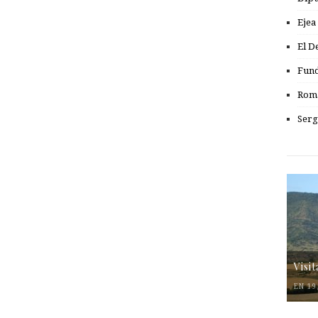
Ejea
El D
Fund
Romá
Serg
Visi
EN 19