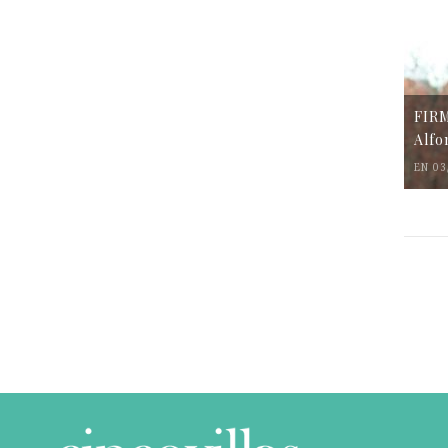
FIR
Alfo
EN 03